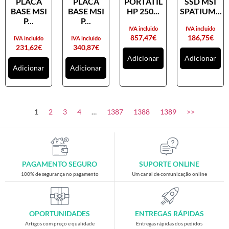
PLACA
PLACA
PORTATIL
SSD MSI
Placas gráficas
BASE MSI
BASE MSI
HP 250...
SPATIUM...
Processadores
P...
P...
IVA incluido
IVA incluido
SAIS
857,47
€
186,75
€
IVA incluido
IVA incluido
231,62
€
340,87
€
Ventoínhas
Adicionar
Adicionar
Adicionar
Adicionar
Computadores
All-in-One
Mini-PCs
1
2
3
4
…
1387
1388
1389
>>
Outros computadores
Portáteis
Torres
PAGAMENTO SEGURO
SUPORTE ONLINE
Gaming
100% de segurança no pagamento
Um canal de comunicação online
Acessórios gaming
Cadeiras gaming
OPORTUNIDADES
ENTREGAS RÁPIDAS
Merchandising
Artigos com preço e qualidade
Entregas rápidas dos pedidos