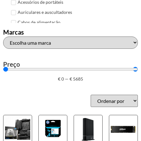
Acessórios de portáteis
Auriculares e auscultadores
Cabos de alimentação
Marcas
Colunas de Som
Hubs
Leitores de cartões
Mais acessórios USB
Preço
Malas, mochilas e bolsas
€
0
—
€
5685
Marcas
Brother
Canon
Epson
HP
Outros acessórios de informática