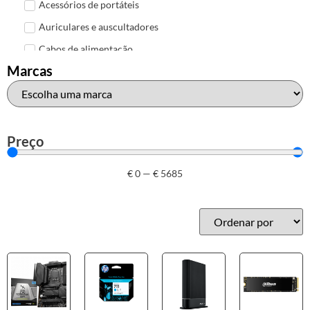
Acessórios de portáteis
Auriculares e auscultadores
Cabos de alimentação
Marcas
Colunas de Som
Hubs
Leitores de cartões
Mais acessórios USB
Preço
Malas, mochilas e bolsas
€
0
—
€
5685
Marcas
Brother
Canon
Epson
HP
Outros acessórios de informática