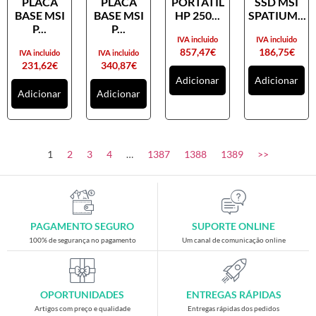
PLACA
PLACA
PORTATIL
SSD MSI
Placas gráficas
BASE MSI
BASE MSI
HP 250...
SPATIUM...
Processadores
P...
P...
IVA incluido
IVA incluido
SAIS
857,47
€
186,75
€
IVA incluido
IVA incluido
231,62
€
340,87
€
Ventoínhas
Adicionar
Adicionar
Adicionar
Adicionar
Computadores
All-in-One
Mini-PCs
1
2
3
4
…
1387
1388
1389
>>
Outros computadores
Portáteis
Torres
PAGAMENTO SEGURO
SUPORTE ONLINE
Gaming
100% de segurança no pagamento
Um canal de comunicação online
Acessórios gaming
Cadeiras gaming
OPORTUNIDADES
ENTREGAS RÁPIDAS
Merchandising
Artigos com preço e qualidade
Entregas rápidas dos pedidos