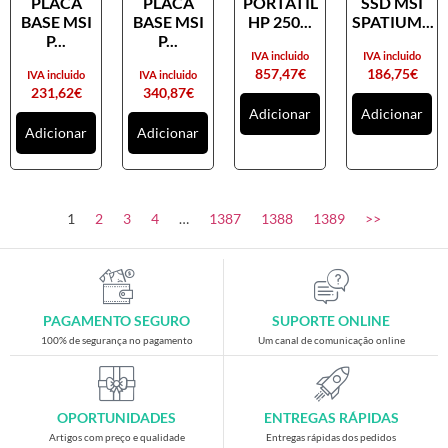
PLACA
PLACA
PORTATIL
SSD MSI
Placas gráficas
BASE MSI
BASE MSI
HP 250...
SPATIUM...
Processadores
P...
P...
IVA incluido
IVA incluido
SAIS
857,47
€
186,75
€
IVA incluido
IVA incluido
231,62
€
340,87
€
Ventoínhas
Adicionar
Adicionar
Adicionar
Adicionar
Computadores
All-in-One
Mini-PCs
1
2
3
4
…
1387
1388
1389
>>
Outros computadores
Portáteis
Torres
PAGAMENTO SEGURO
SUPORTE ONLINE
Gaming
100% de segurança no pagamento
Um canal de comunicação online
Acessórios gaming
Cadeiras gaming
OPORTUNIDADES
ENTREGAS RÁPIDAS
Merchandising
Artigos com preço e qualidade
Entregas rápidas dos pedidos