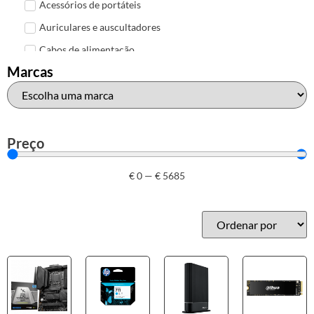
Acessórios de portáteis
Auriculares e auscultadores
Cabos de alimentação
Marcas
Colunas de Som
Hubs
Leitores de cartões
Mais acessórios USB
Preço
Malas, mochilas e bolsas
€
0
—
€
5685
Marcas
Brother
Canon
Epson
HP
Outros acessórios de informática