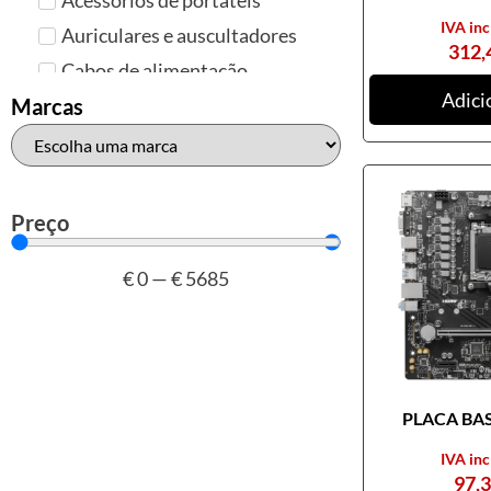
IVA inc
Auriculares e auscultadores
312,
Cabos de alimentação
Adici
Colunas de Som
Marcas
Hubs
Leitores de cartões
Mais acessórios USB
Preço
Malas, mochilas e bolsas
€
0
—
€
5685
Marcas
Brother
Canon
Epson
PLACA BASE
HP
Outros acessórios de
IVA inc
informática
97,