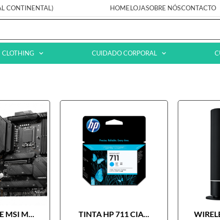
AL CONTINENTAL)
HOME
LOJA
SOBRE NÓS
CONTACTO
CLOTHING
CUIDADO CORPORAL
C
 MSI M...
TINTA HP 711 CIA...
WIRELE