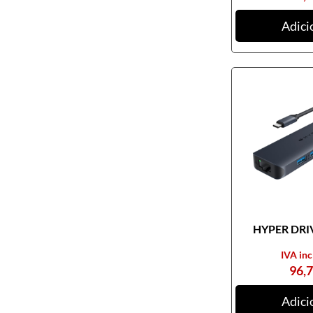
Ratos
Adici
Tablets digitalizadores
Tapetes de ratos
Teclados
Webcams
Armazenamento
Cartões de memória
CDs, DVDs e Cassetes
Discos externos
Discos internos
HYPER DRIV
Discos SSD
IVA inc
NAS
96,
Outros equipamentos de
armazenamento
Adici