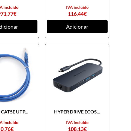
A incluido
IVA incluido
971,77
€
116,44
€
dicionar
Adicionar
CAT5E UTP...
HYPER DRIVE ECOS...
A incluido
IVA incluido
0,76
€
108,13
€