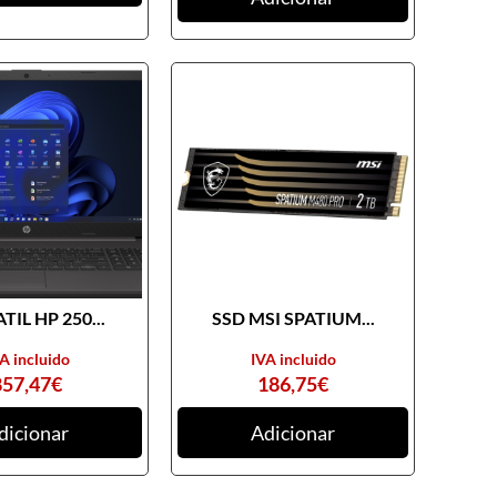
TIL HP 250...
SSD MSI SPATIUM...
A incluido
IVA incluido
857,47
€
186,75
€
dicionar
Adicionar