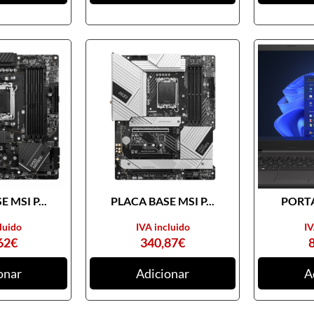
 MSI P...
PLACA BASE MSI P...
PORTA
luido
IVA incluido
IV
62
€
340,87
€
onar
Adicionar
A