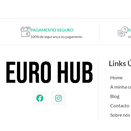
Placas de TV
Placas gráficas
Processadores
SAIS
PAGAMENTO SEGURO
S
100% de segurança no pagamento
U
Ventoínhas
Computadores
All-in-One
Links 
Mini-PCs
Outros computadores
Home
Portáteis
A minha c
Torres
Blog
Gaming
Contacto
Acessórios gaming
Sobre nós
Cadeiras gaming