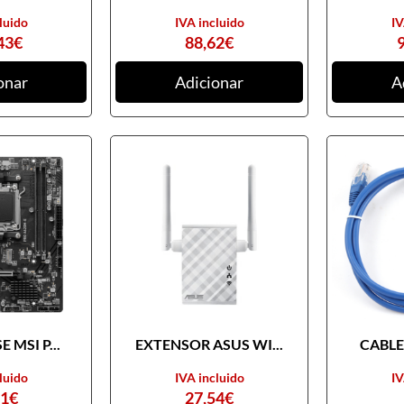
luido
IVA incluido
IV
43
€
88,62
€
onar
Adicionar
A
 MSI P...
EXTENSOR ASUS WI...
CABLE 
luido
IVA incluido
IV
31
€
27,54
€