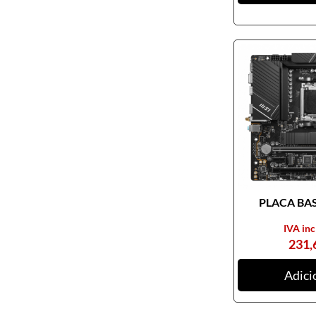
Pendrives
Cabos e adaptadores
Componentes PC
Armários rack
Caixas de PC
Coolers
Docking Station
Ferramentas
Fontes de alimentação
PLACA BASE
Memória RAM
Motherboards
IVA inc
231,
Outros componentes de PC
Pastas térmicas
Adici
Placas de som