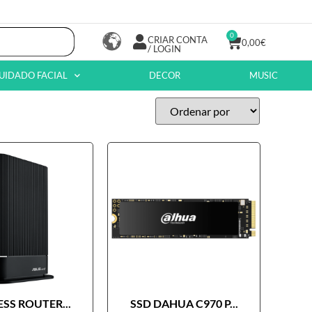
0
CRIAR CONTA
0,00
€
/ LOGIN
UIDADO FACIAL
DECOR
MUSIC
SS ROUTER...
SSD DAHUA C970 P...