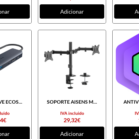
onar
Adicionar
A
E ECOS...
SOPORTE AISENS M...
ANTIVI
luido
IVA incluido
IV
74
€
29,32
€
onar
Adicionar
A