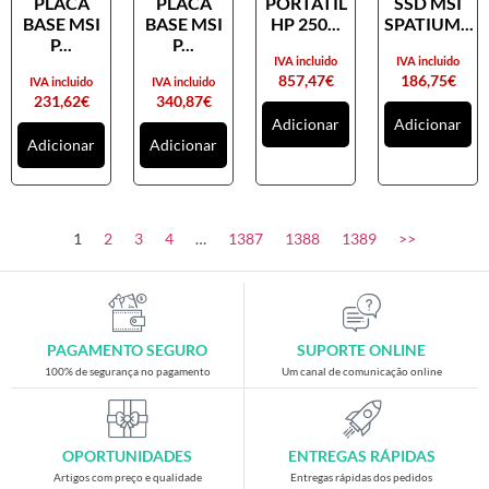
PLACA
PLACA
PORTATIL
SSD MSI
Placas gráficas
BASE MSI
BASE MSI
HP 250...
SPATIUM...
Processadores
P...
P...
IVA incluido
IVA incluido
SAIS
857,47
€
186,75
€
IVA incluido
IVA incluido
231,62
€
340,87
€
Ventoínhas
Adicionar
Adicionar
Adicionar
Adicionar
Computadores
All-in-One
Mini-PCs
1
2
3
4
…
1387
1388
1389
>>
Outros computadores
Portáteis
Torres
PAGAMENTO SEGURO
SUPORTE ONLINE
Gaming
100% de segurança no pagamento
Um canal de comunicação online
Acessórios gaming
Cadeiras gaming
OPORTUNIDADES
ENTREGAS RÁPIDAS
Merchandising
Artigos com preço e qualidade
Entregas rápidas dos pedidos