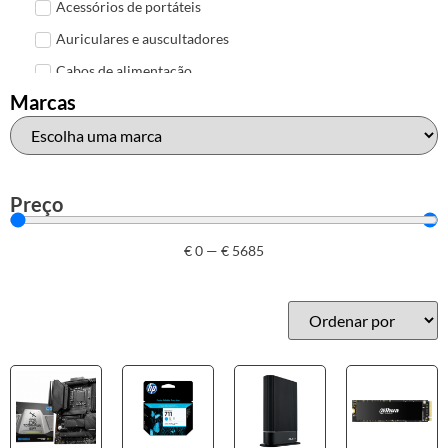
Acessórios de portáteis
Auriculares e auscultadores
Cabos de alimentação
Marcas
Colunas de Som
Hubs
Leitores de cartões
Mais acessórios USB
Preço
Malas, mochilas e bolsas
€
0
—
€
5685
Marcas
Brother
Canon
Epson
HP
Outros acessórios de informática