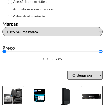
Acessórios de portáteis
Auriculares e auscultadores
Cabos de alimentação
Marcas
Colunas de Som
Hubs
Leitores de cartões
Mais acessórios USB
Preço
Malas, mochilas e bolsas
€
0
—
€
5685
Marcas
Brother
Canon
Epson
HP
Outros acessórios de informática