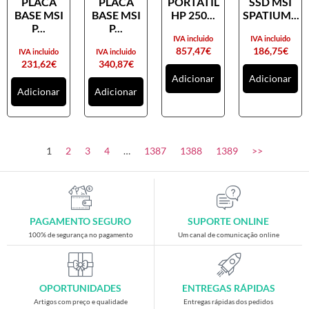
PLACA
PLACA
PORTATIL
SSD MSI
Placas gráficas
BASE MSI
BASE MSI
HP 250...
SPATIUM...
Processadores
P...
P...
IVA incluido
IVA incluido
SAIS
857,47
€
186,75
€
IVA incluido
IVA incluido
231,62
€
340,87
€
Ventoínhas
Adicionar
Adicionar
Adicionar
Adicionar
Computadores
All-in-One
Mini-PCs
1
2
3
4
…
1387
1388
1389
>>
Outros computadores
Portáteis
Torres
PAGAMENTO SEGURO
SUPORTE ONLINE
Gaming
100% de segurança no pagamento
Um canal de comunicação online
Acessórios gaming
Cadeiras gaming
OPORTUNIDADES
ENTREGAS RÁPIDAS
Merchandising
Artigos com preço e qualidade
Entregas rápidas dos pedidos