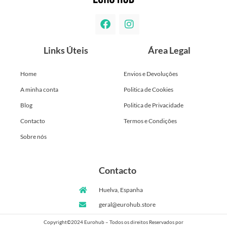
Links Úteis
Área Legal
Home
Envios e Devoluções
A minha conta
Politica de Cookies
Blog
Politica de Privacidade
Contacto
Termos e Condições
Sobre nós
Contacto
Huelva, Espanha
geral@eurohub.store
Copyright©2024 Eurohub – Todos os direitos Reservados por