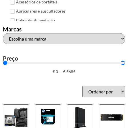
Acessórios de portáteis
Auriculares e auscultadores
Cabos de alimentação
Marcas
Colunas de Som
Hubs
Leitores de cartões
Mais acessórios USB
Preço
Malas, mochilas e bolsas
€
0
—
€
5685
Marcas
Brother
Canon
Epson
HP
Outros acessórios de informática