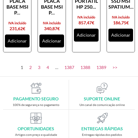
PLACA
PLACA
PORTATIL
SSD MSI
Placas gráficas
BASE MSI
BASE MSI
HP 250...
SPATIUM...
Processadores
P...
P...
IVA incluido
IVA incluido
SAIS
857,47
€
186,75
€
IVA incluido
IVA incluido
231,62
€
340,87
€
Ventoínhas
Adicionar
Adicionar
Adicionar
Adicionar
Computadores
All-in-One
Mini-PCs
1
2
3
4
…
1387
1388
1389
>>
Outros computadores
Portáteis
Torres
PAGAMENTO SEGURO
SUPORTE ONLINE
Gaming
100% de segurança no pagamento
Um canal de comunicação online
Acessórios gaming
Cadeiras gaming
OPORTUNIDADES
ENTREGAS RÁPIDAS
Merchandising
Artigos com preço e qualidade
Entregas rápidas dos pedidos