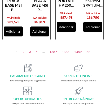
PLACA
PLACA
PORTATIL
SSD MSI
Placas gráficas
BASE MSI
BASE MSI
HP 250...
SPATIUM...
Processadores
P...
P...
IVA incluido
IVA incluido
SAIS
857,47
€
186,75
€
IVA incluido
IVA incluido
231,62
€
340,87
€
Ventoínhas
Adicionar
Adicionar
Adicionar
Adicionar
Computadores
All-in-One
Mini-PCs
1
2
3
4
…
1387
1388
1389
>>
Outros computadores
Portáteis
Torres
PAGAMENTO SEGURO
SUPORTE ONLINE
Gaming
100% de segurança no pagamento
Um canal de comunicação online
Acessórios gaming
Cadeiras gaming
OPORTUNIDADES
ENTREGAS RÁPIDAS
Merchandising
Artigos com preço e qualidade
Entregas rápidas dos pedidos