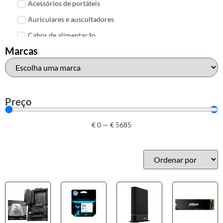
Acessórios de portáteis
Auriculares e auscultadores
Cabos de alimentação
Marcas
Colunas de Som
Hubs
Leitores de cartões
Mais acessórios USB
Preço
Malas, mochilas e bolsas
€
0
—
€
5685
Marcas
Brother
Canon
Epson
HP
Outros acessórios de informática