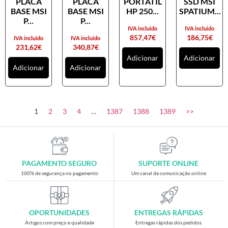
PLACA
PLACA
PORTATIL
SSD MSI
Placas gráficas
BASE MSI
BASE MSI
HP 250...
SPATIUM...
Processadores
P...
P...
IVA incluido
IVA incluido
SAIS
857,47
€
186,75
€
IVA incluido
IVA incluido
231,62
€
340,87
€
Ventoínhas
Adicionar
Adicionar
Adicionar
Adicionar
Computadores
All-in-One
Mini-PCs
1
2
3
4
…
1387
1388
1389
>>
Outros computadores
Portáteis
Torres
PAGAMENTO SEGURO
SUPORTE ONLINE
Gaming
100% de segurança no pagamento
Um canal de comunicação online
Acessórios gaming
Cadeiras gaming
OPORTUNIDADES
ENTREGAS RÁPIDAS
Merchandising
Artigos com preço e qualidade
Entregas rápidas dos pedidos