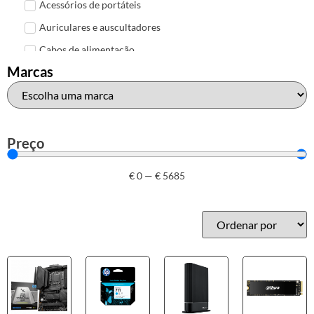
Acessórios de portáteis
Auriculares e auscultadores
Cabos de alimentação
Marcas
Colunas de Som
Hubs
Leitores de cartões
Mais acessórios USB
Preço
Malas, mochilas e bolsas
€
0
—
€
5685
Marcas
Brother
Canon
Epson
HP
Outros acessórios de informática