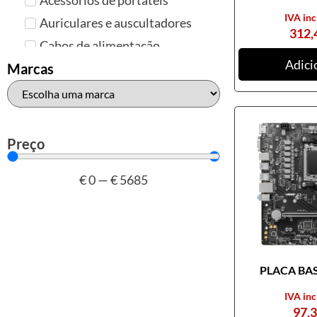
IVA inc
Auriculares e auscultadores
312,
Cabos de alimentação
Adici
Colunas de Som
Marcas
Hubs
Leitores de cartões
Mais acessórios USB
Preço
Malas, mochilas e bolsas
€
0
—
€
5685
Marcas
Brother
Canon
Epson
PLACA BASE
HP
Outros acessórios de
IVA inc
informática
97,