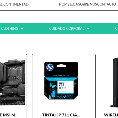
AL CONTINENTAL)
HOME
LOJA
SOBRE NÓS
CONTACTO
CLOTHING
CUIDADO CORPORAL
C
 MSI M...
TINTA HP 711 CIA...
WIRELE