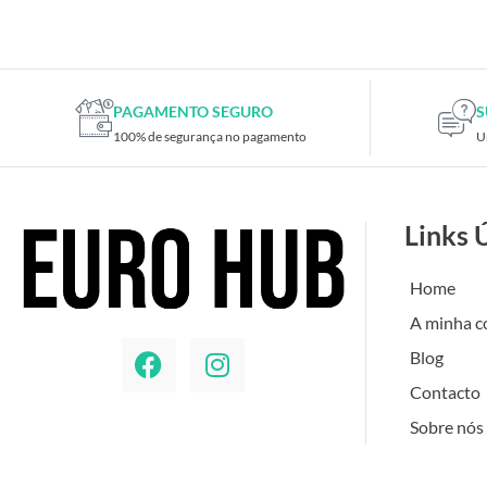
Placas de TV
Placas gráficas
Processadores
SAIS
PAGAMENTO SEGURO
S
100% de segurança no pagamento
U
Ventoínhas
Computadores
All-in-One
Links 
Mini-PCs
Outros computadores
Home
Portáteis
A minha c
Torres
Blog
Gaming
Contacto
Acessórios gaming
Sobre nós
Cadeiras gaming