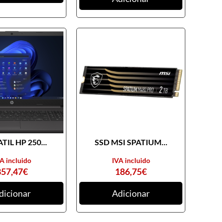
TIL HP 250...
SSD MSI SPATIUM...
A incluido
IVA incluido
857,47
€
186,75
€
dicionar
Adicionar