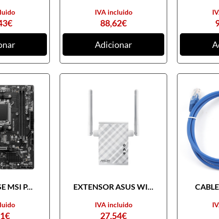
luido
IVA incluido
IV
43
€
88,62
€
onar
Adicionar
A
 MSI P...
EXTENSOR ASUS WI...
CABLE 
luido
IVA incluido
IV
31
€
27,54
€