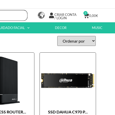
0
CRIAR CONTA
0,00
€
/ LOGIN
UIDADO FACIAL
DECOR
MUSIC
SS ROUTER...
SSD DAHUA C970 P...