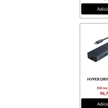
Ratos
Adici
Tablets digitalizadores
Tapetes de ratos
Teclados
Webcams
Armazenamento
Cartões de memória
CDs, DVDs e Cassetes
Discos externos
Discos internos
HYPER DRIV
Discos SSD
IVA inc
NAS
96,
Outros equipamentos de
armazenamento
Adici