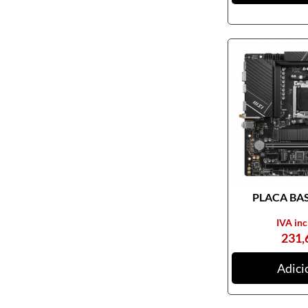
Pendrives
Cabos e adaptadores
Componentes PC
Armários rack
Caixas de PC
Coolers
Docking Station
Ferramentas
Fontes de alimentação
PLACA BASE
Memória RAM
Motherboards
IVA inc
231,
Outros componentes de PC
Pastas térmicas
Adici
Placas de som