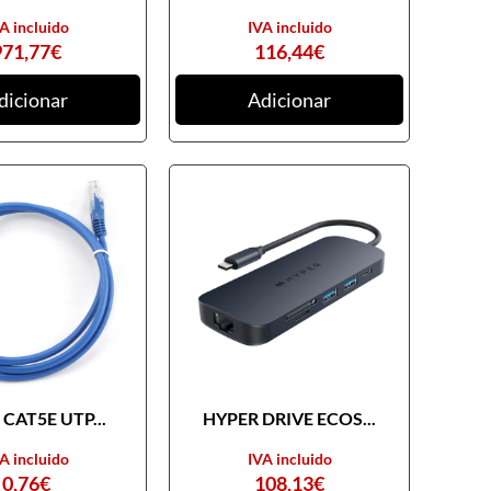
A incluido
IVA incluido
971,77
€
116,44
€
dicionar
Adicionar
CAT5E UTP...
HYPER DRIVE ECOS...
A incluido
IVA incluido
0,76
€
108,13
€