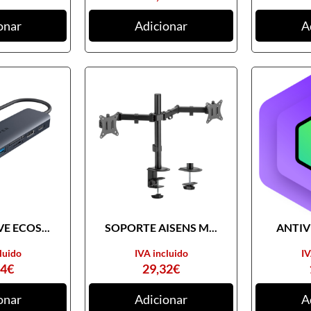
onar
Adicionar
A
E ECOS...
SOPORTE AISENS M...
ANTIVI
luido
IVA incluido
IV
74
€
29,32
€
onar
Adicionar
A