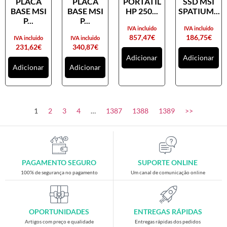
PLACA
PLACA
PORTATIL
SSD MSI
Placas gráficas
BASE MSI
BASE MSI
HP 250...
SPATIUM...
Processadores
P...
P...
IVA incluido
IVA incluido
SAIS
857,47
€
186,75
€
IVA incluido
IVA incluido
231,62
€
340,87
€
Ventoínhas
Adicionar
Adicionar
Adicionar
Adicionar
Computadores
All-in-One
Mini-PCs
1
2
3
4
…
1387
1388
1389
>>
Outros computadores
Portáteis
Torres
PAGAMENTO SEGURO
SUPORTE ONLINE
Gaming
100% de segurança no pagamento
Um canal de comunicação online
Acessórios gaming
Cadeiras gaming
OPORTUNIDADES
ENTREGAS RÁPIDAS
Merchandising
Artigos com preço e qualidade
Entregas rápidas dos pedidos