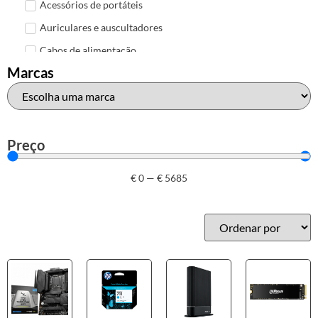
Acessórios de portáteis
Auriculares e auscultadores
Cabos de alimentação
Marcas
Colunas de Som
Hubs
Leitores de cartões
Mais acessórios USB
Preço
Malas, mochilas e bolsas
€
0
—
€
5685
Marcas
Brother
Canon
Epson
HP
Outros acessórios de informática