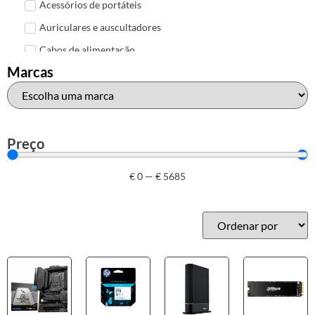
Acessórios de portáteis
Auriculares e auscultadores
Cabos de alimentação
Marcas
Colunas de Som
Hubs
Leitores de cartões
Mais acessórios USB
Preço
Malas, mochilas e bolsas
€
0
—
€
5685
Marcas
Brother
Canon
Epson
HP
Outros acessórios de informática