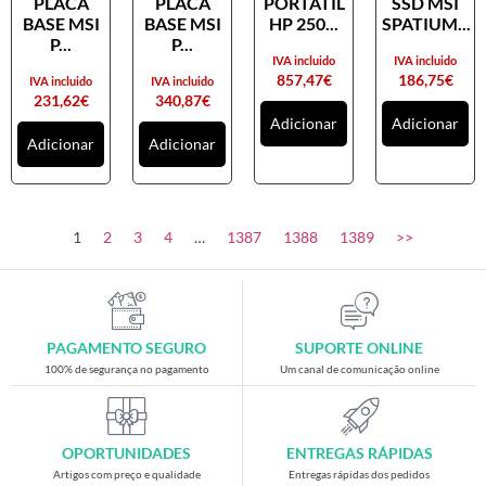
PLACA
PLACA
PORTATIL
SSD MSI
Placas gráficas
BASE MSI
BASE MSI
HP 250...
SPATIUM...
Processadores
P...
P...
IVA incluido
IVA incluido
SAIS
857,47
€
186,75
€
IVA incluido
IVA incluido
231,62
€
340,87
€
Ventoínhas
Adicionar
Adicionar
Adicionar
Adicionar
Computadores
All-in-One
Mini-PCs
1
2
3
4
…
1387
1388
1389
>>
Outros computadores
Portáteis
Torres
PAGAMENTO SEGURO
SUPORTE ONLINE
Gaming
100% de segurança no pagamento
Um canal de comunicação online
Acessórios gaming
Cadeiras gaming
OPORTUNIDADES
ENTREGAS RÁPIDAS
Merchandising
Artigos com preço e qualidade
Entregas rápidas dos pedidos