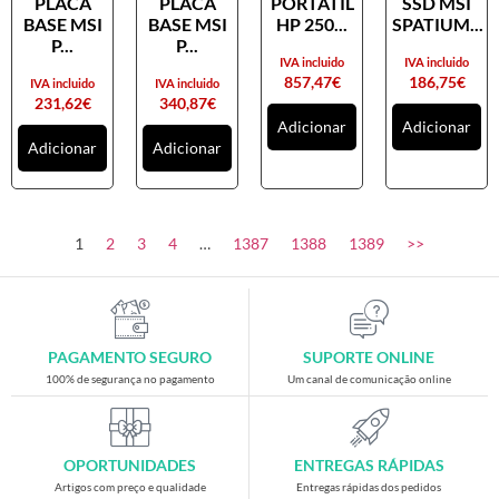
PLACA
PLACA
PORTATIL
SSD MSI
Placas gráficas
BASE MSI
BASE MSI
HP 250...
SPATIUM...
Processadores
P...
P...
IVA incluido
IVA incluido
SAIS
857,47
€
186,75
€
IVA incluido
IVA incluido
231,62
€
340,87
€
Ventoínhas
Adicionar
Adicionar
Adicionar
Adicionar
Computadores
All-in-One
Mini-PCs
1
2
3
4
…
1387
1388
1389
>>
Outros computadores
Portáteis
Torres
PAGAMENTO SEGURO
SUPORTE ONLINE
Gaming
100% de segurança no pagamento
Um canal de comunicação online
Acessórios gaming
Cadeiras gaming
OPORTUNIDADES
ENTREGAS RÁPIDAS
Merchandising
Artigos com preço e qualidade
Entregas rápidas dos pedidos