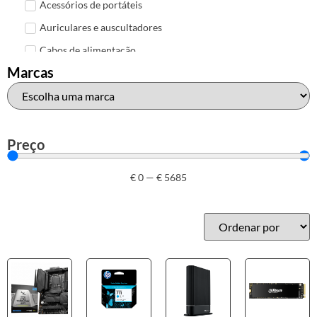
Acessórios de portáteis
Auriculares e auscultadores
Cabos de alimentação
Marcas
Colunas de Som
Hubs
Leitores de cartões
Mais acessórios USB
Preço
Malas, mochilas e bolsas
€
0
—
€
5685
Marcas
Brother
Canon
Epson
HP
Outros acessórios de informática