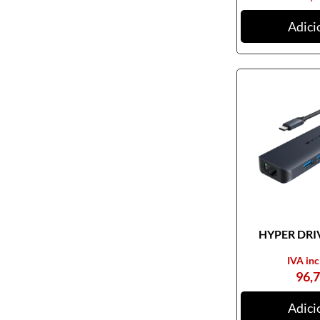
Ratos
Adici
Tablets digitalizadores
Tapetes de ratos
Teclados
Webcams
Armazenamento
Cartões de memória
CDs, DVDs e Cassetes
Discos externos
Discos internos
HYPER DRIV
Discos SSD
IVA inc
NAS
96,
Outros equipamentos de
armazenamento
Adici