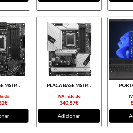
 MSI P...
PLACA BASE MSI P...
PORTA
luido
IVA incluido
IV
62
€
340,87
€
onar
Adicionar
A