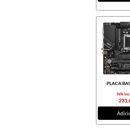
Pendrives
Cabos e adaptadores
Componentes PC
Armários rack
Caixas de PC
Coolers
Docking Station
Ferramentas
Fontes de alimentação
PLACA BASE
Memória RAM
Motherboards
IVA inc
231,
Outros componentes de PC
Pastas térmicas
Adici
Placas de som