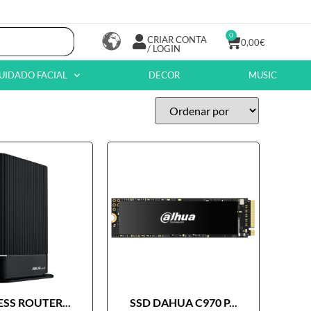
0
CRIAR CONTA
0,00
€
/ LOGIN
UIDADO FACIAL
DECOR
MUSIC
SS ROUTER...
SSD DAHUA C970 P...