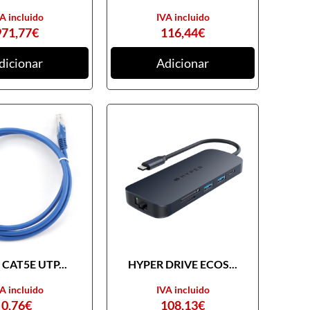
A incluido
IVA incluido
971,77
€
116,44
€
dicionar
Adicionar
CAT5E UTP...
HYPER DRIVE ECOS...
A incluido
IVA incluido
0,76
€
108,13
€