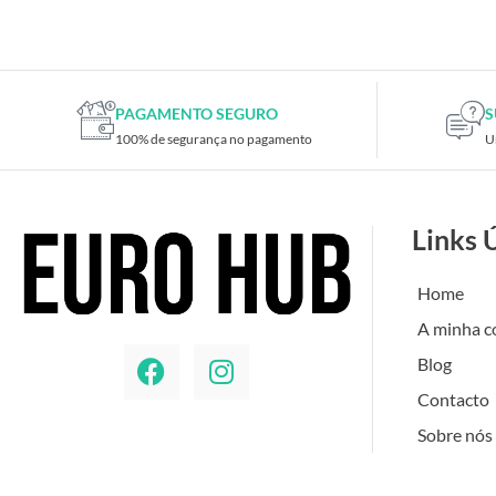
Placas de TV
Placas gráficas
Processadores
SAIS
PAGAMENTO SEGURO
S
100% de segurança no pagamento
U
Ventoínhas
Computadores
All-in-One
Links 
Mini-PCs
Outros computadores
Home
Portáteis
A minha c
Torres
Blog
Gaming
Contacto
Acessórios gaming
Sobre nós
Cadeiras gaming