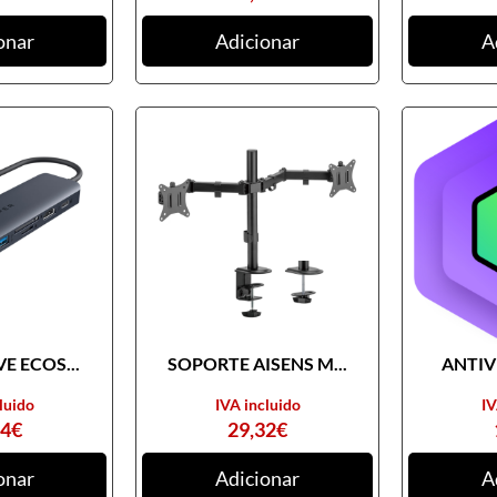
onar
Adicionar
A
E ECOS...
SOPORTE AISENS M...
ANTIVI
luido
IVA incluido
IV
74
€
29,32
€
onar
Adicionar
A