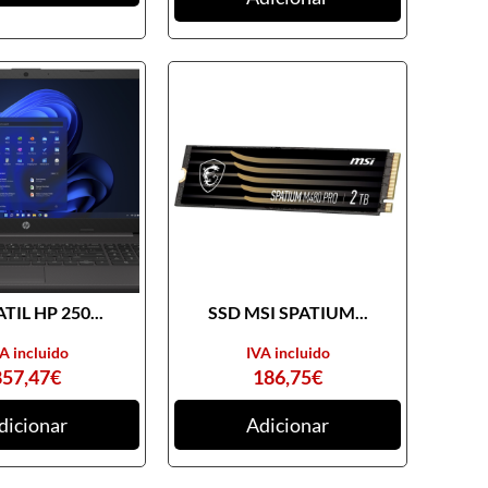
TIL HP 250...
SSD MSI SPATIUM...
A incluido
IVA incluido
857,47
€
186,75
€
dicionar
Adicionar