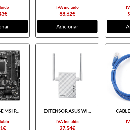
luido
IVA incluido
IV
43
€
88,62
€
onar
Adicionar
A
 MSI P...
EXTENSOR ASUS WI...
CABLE 
luido
IVA incluido
IV
31
€
27,54
€