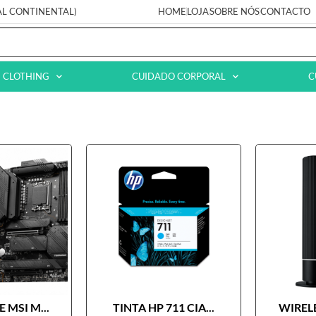
AL CONTINENTAL)
HOME
LOJA
SOBRE NÓS
CONTACTO
CLOTHING
CUIDADO CORPORAL
C
 MSI M...
TINTA HP 711 CIA...
WIRELE