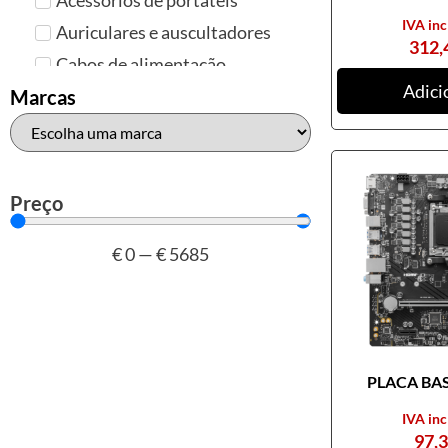
IVA inc
Auriculares e auscultadores
312,
Cabos de alimentação
Adici
Colunas de Som
Marcas
Hubs
Leitores de cartões
Mais acessórios USB
Preço
Malas, mochilas e bolsas
€
0
—
€
5685
Marcas
Brother
Canon
Epson
PLACA BASE
HP
Outros acessórios de
IVA inc
informática
97,