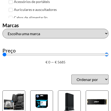
Acessórios de portáteis
Auriculares e auscultadores
Cabos de alimentação
Marcas
Colunas de Som
Hubs
Leitores de cartões
Mais acessórios USB
Preço
Malas, mochilas e bolsas
€
0
—
€
5685
Marcas
Brother
Canon
Epson
HP
Outros acessórios de informática