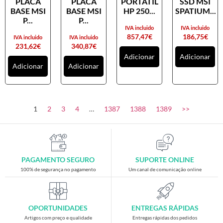
PLACA
PLACA
PORTATIL
SSD MSI
Placas gráficas
BASE MSI
BASE MSI
HP 250...
SPATIUM...
Processadores
P...
P...
IVA incluido
IVA incluido
SAIS
857,47
€
186,75
€
IVA incluido
IVA incluido
231,62
€
340,87
€
Ventoínhas
Adicionar
Adicionar
Adicionar
Adicionar
Computadores
All-in-One
Mini-PCs
1
2
3
4
…
1387
1388
1389
>>
Outros computadores
Portáteis
Torres
PAGAMENTO SEGURO
SUPORTE ONLINE
Gaming
100% de segurança no pagamento
Um canal de comunicação online
Acessórios gaming
Cadeiras gaming
OPORTUNIDADES
ENTREGAS RÁPIDAS
Merchandising
Artigos com preço e qualidade
Entregas rápidas dos pedidos