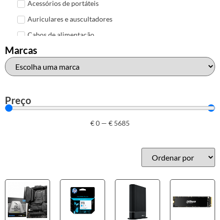
Acessórios de portáteis
Auriculares e auscultadores
Cabos de alimentação
Marcas
Colunas de Som
Hubs
Leitores de cartões
Mais acessórios USB
Preço
Malas, mochilas e bolsas
€
0
—
€
5685
Marcas
Brother
Canon
Epson
HP
Outros acessórios de informática