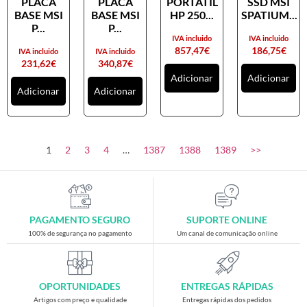
PLACA
PLACA
PORTATIL
SSD MSI
Placas gráficas
BASE MSI
BASE MSI
HP 250...
SPATIUM...
Processadores
P...
P...
IVA incluido
IVA incluido
SAIS
857,47
€
186,75
€
IVA incluido
IVA incluido
231,62
€
340,87
€
Ventoínhas
Adicionar
Adicionar
Adicionar
Adicionar
Computadores
All-in-One
Mini-PCs
1
2
3
4
…
1387
1388
1389
>>
Outros computadores
Portáteis
Torres
PAGAMENTO SEGURO
SUPORTE ONLINE
Gaming
100% de segurança no pagamento
Um canal de comunicação online
Acessórios gaming
Cadeiras gaming
OPORTUNIDADES
ENTREGAS RÁPIDAS
Merchandising
Artigos com preço e qualidade
Entregas rápidas dos pedidos