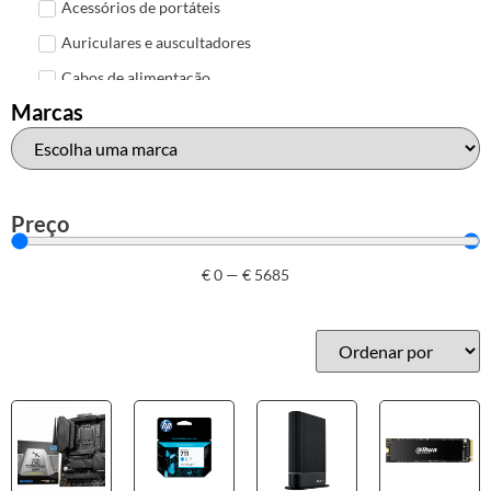
Acessórios de portáteis
Auriculares e auscultadores
Cabos de alimentação
Marcas
Colunas de Som
Hubs
Leitores de cartões
Mais acessórios USB
Preço
Malas, mochilas e bolsas
€
0
—
€
5685
Marcas
Brother
Canon
Epson
HP
Outros acessórios de informática