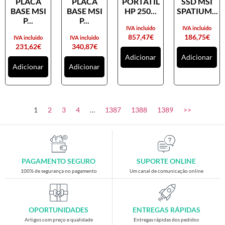
PLACA
PLACA
PORTATIL
SSD MSI
Placas gráficas
BASE MSI
BASE MSI
HP 250...
SPATIUM...
Processadores
P...
P...
IVA incluido
IVA incluido
SAIS
857,47
€
186,75
€
IVA incluido
IVA incluido
231,62
€
340,87
€
Ventoínhas
Adicionar
Adicionar
Adicionar
Adicionar
Computadores
All-in-One
Mini-PCs
1
2
3
4
…
1387
1388
1389
>>
Outros computadores
Portáteis
Torres
PAGAMENTO SEGURO
SUPORTE ONLINE
Gaming
100% de segurança no pagamento
Um canal de comunicação online
Acessórios gaming
Cadeiras gaming
OPORTUNIDADES
ENTREGAS RÁPIDAS
Merchandising
Artigos com preço e qualidade
Entregas rápidas dos pedidos