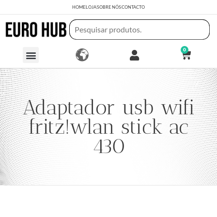
HOME
LOJA
SOBRE NÓS
CONTACTO
0
Adaptador usb wifi
fritz!wlan stick ac
430