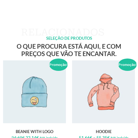
SELEÇÃO DE PRODUTOS
O QUE PROCURA ESTÁ AQUI, E COM
PREÇOS QUE VÃO TE ENCANTAR.
Promoção!
Promoção!
BEANIE WITH LOGO
HOODIE
24,60
€
22,14
€
51,66
€
–
55,35
€
IVA incluido
IVA incluido