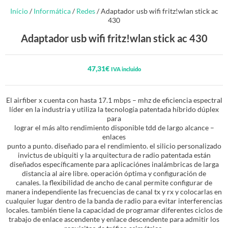
Início
/
Informática
/
Redes
/ Adaptador usb wifi fritz!wlan stick ac
430
Adaptador usb wifi fritz!wlan stick ac 430
47,31
€
IVA incluido
El airfiber x cuenta con hasta 17.1 mbps – mhz de eficiencia espectral
líder en la industria y utiliza la tecnología patentada híbrido dúplex
para
lograr el más alto rendimiento disponible tdd de largo alcance –
enlaces
punto a punto. diseñado para el rendimiento. el silicio personalizado
invictus de ubiquiti y la arquitectura de radio patentada están
diseñados específicamente para aplicaciónes inalámbricas de larga
distancia al aire libre. operación óptima y configuración de
canales. la flexibilidad de ancho de canal permite configurar de
manera independiente las frecuencias de canal tx y rx y colocarlas en
cualquier lugar dentro de la banda de radio para evitar interferencias
locales. también tiene la capacidad de programar diferentes ciclos de
trabajo de enlace ascendente y enlace descendente para admitir los