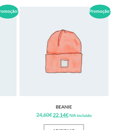
romoção!
Promoção!
BEANIE
24,60
€
22,14
€
IVA incluido