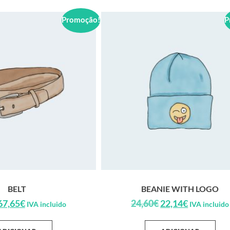
Promoção!
P
BELT
BEANIE WITH LOGO
67,65
€
24,60
€
22,14
€
IVA incluido
IVA incluido