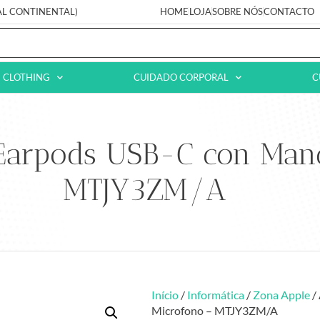
AL CONTINENTAL)
HOME
LOJA
SOBRE NÓS
CONTACTO
CLOTHING
CUIDADO CORPORAL
C
 Earpods USB-C con Man
MTJY3ZM/A
Início
/
Informática
/
Zona Apple
/
Microfono – MTJY3ZM/A