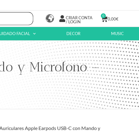
0
CRIAR CONTA
0,00
€
/ LOGIN
UIDADO FACIAL
DECOR
MUSIC
do y Microfono –
 Auriculares Apple Earpods USB-C con Mando y