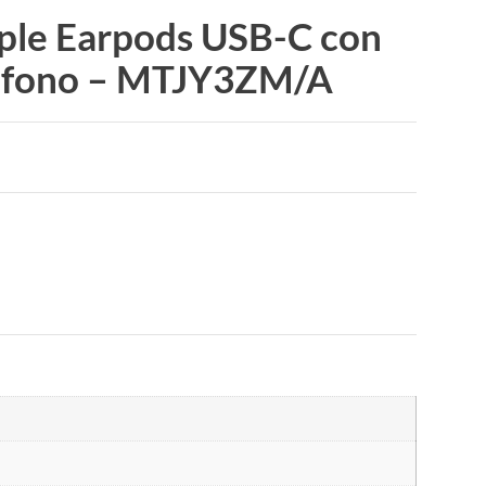
ple Earpods USB-C con
ofono – MTJY3ZM/A