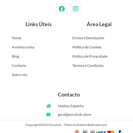
Links Úteis
Área Legal
Home
Envios e Devoluções
A minha conta
Politica de Cookies
Blog
Politica de Privacidade
Contacto
Termos e Condições
Sobre nós
Contacto
Huelva, Espanha
geral@eurohub.store
Copyright©2024 Eurohub – Todos os direitos Reservados por