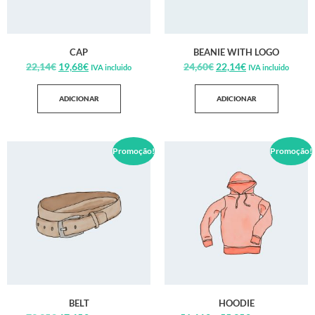
CAP
BEANIE WITH LOGO
22,14
€
19,68
€
24,60
€
22,14
€
IVA incluido
IVA incluido
ADICIONAR
ADICIONAR
Promoção!
Promoção!
BELT
HOODIE