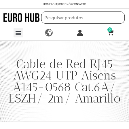
HOME
LOJA
SOBRE NÓS
CONTACTO
0
Cable de Red RJ45
AWG24 UTP Aisens
A145-0568 Cat.6A/
LSZH/ 2m/ Amarillo