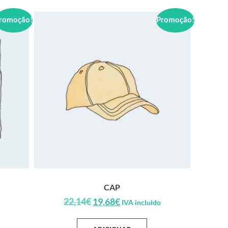
romoção!
Promoção!
CAP
22,14
€
19,68
€
IVA incluido