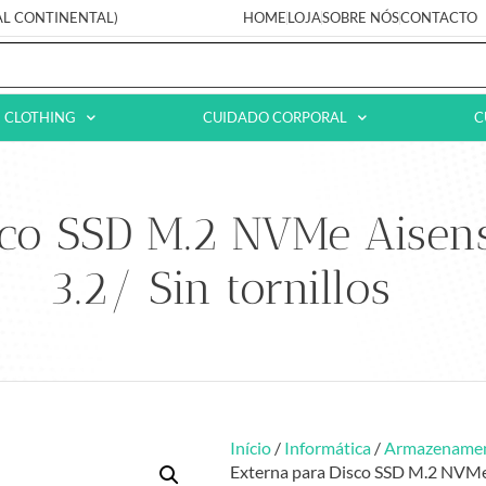
AL CONTINENTAL)
HOME
LOJA
SOBRE NÓS
CONTACTO
CLOTHING
CUIDADO CORPORAL
C
isco SSD M.2 NVMe Ais
3.2/ Sin tornillos
Início
/
Informática
/
Armazename
Externa para Disco SSD M.2 NVMe