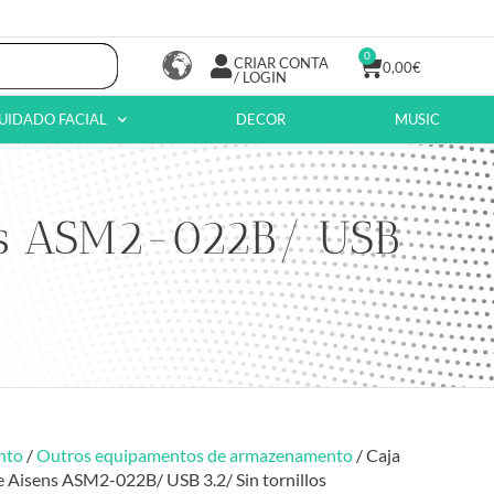
0
CRIAR CONTA
0,00
€
/ LOGIN
UIDADO FACIAL
DECOR
MUSIC
ens ASM2-022B/ USB
nto
/
Outros equipamentos de armazenamento
/ Caja
 Aisens ASM2-022B/ USB 3.2/ Sin tornillos