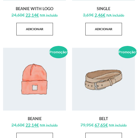
BEANIE WITH LOGO
SINGLE
24,60
€
22,14
€
3,69
€
2,46
€
IVA incluido
IVA incluido
ADICIONAR
ADICIONAR
Promoção!
Promoção!
BEANIE
BELT
24,60
€
22,14
€
79,95
€
67,65
€
IVA incluido
IVA incluido