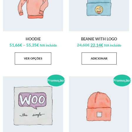
HOODIE
BEANIE WITH LOGO
51,66
€
–
55,35
€
24,60
€
22,14
€
IVA incluido
IVA incluido
VER OPÇÕES
ADICIONAR
Promoção!
Promoção!