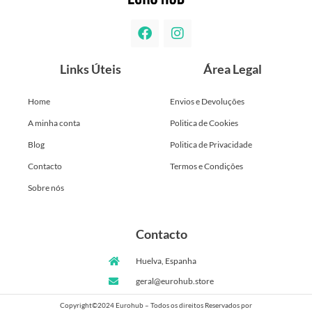
Links Úteis
Área Legal
Home
Envios e Devoluções
A minha conta
Politica de Cookies
Blog
Politica de Privacidade
Contacto
Termos e Condições
Sobre nós
Contacto
Huelva, Espanha
geral@eurohub.store
Copyright©2024 Eurohub – Todos os direitos Reservados por