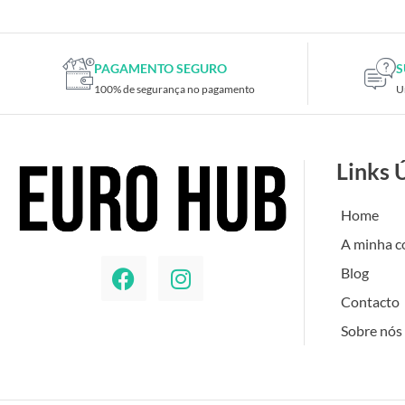
PAGAMENTO SEGURO
S
100% de segurança no pagamento
U
Links 
Home
A minha c
Blog
Contacto
Sobre nós