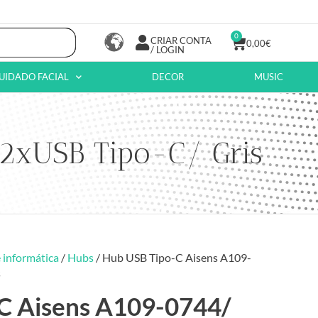
0
CRIAR CONTA
0,00
€
/ LOGIN
UIDADO FACIAL
DECOR
MUSIC
2xUSB Tipo-C/ Gris
 informática
/
Hubs
/ Hub USB Tipo-C Aisens A109-
s
C Aisens A109-0744/