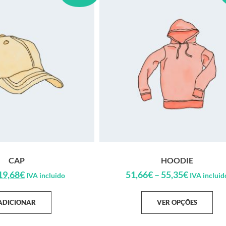
CAP
HOODIE
19,68
€
51,66
€
–
55,35
€
IVA incluido
IVA incluid
ADICIONAR
VER OPÇÕES