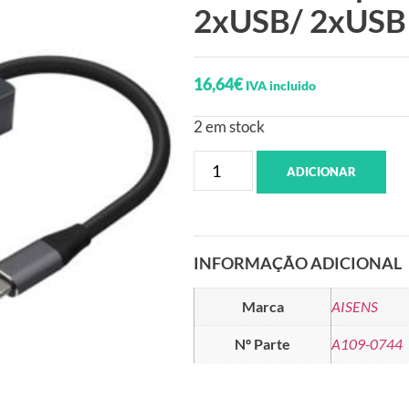
2xUSB/ 2xUSB 
16,64
€
IVA incluido
2 em stock
ADICIONAR
INFORMAÇÃO ADICIONAL
Marca
AISENS
Nº Parte
A109-0744