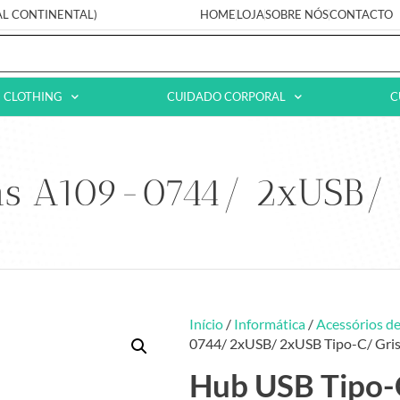
AL CONTINENTAL)
HOME
LOJA
SOBRE NÓS
CONTACTO
CLOTHING
CUIDADO CORPORAL
C
ns A109-0744/ 2xUSB/ 
Início
/
Informática
/
Acessórios de
0744/ 2xUSB/ 2xUSB Tipo-C/ Gri
Hub USB Tipo-