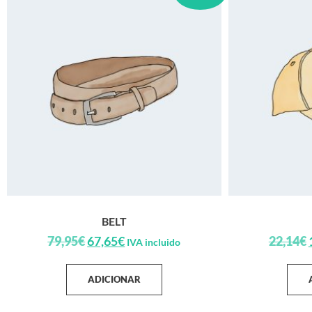
BELT
79,95
€
67,65
€
22,14
€
IVA incluido
ADICIONAR