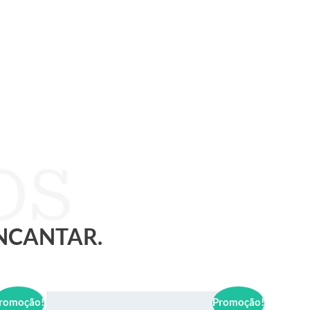
ENCANTAR.
romoção!
Promoção!