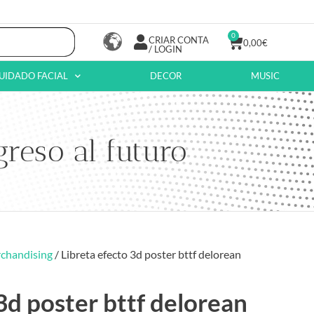
0
CRIAR CONTA
0,00
€
/ LOGIN
UIDADO FACIAL
DECOR
MUSIC
greso al futuro
chandising
/ Libreta efecto 3d poster bttf delorean
3d poster bttf delorean