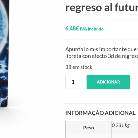
regreso al futu
6,48
€
IVA incluido
Apunta lo m·s importante que te
libreta con efecto 3d de regreso
38 em stock
ADICIONAR
INFORMAÇÃO ADICIONAL
0,231 kg
Peso