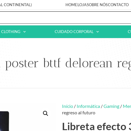
AL CONTINENTAL)
HOME
LOJA
SOBRE NÓS
CONTACTO
CLOTHING
CUIDADO CORPORAL
C
d poster bttf delorean re
Início
/
Informática
/
Gaming
/
Mer
regreso al futuro
Libreta efecto 