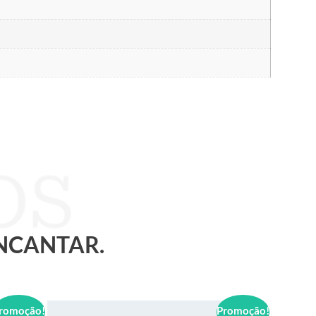
ENCANTAR.
romoção!
Promoção!