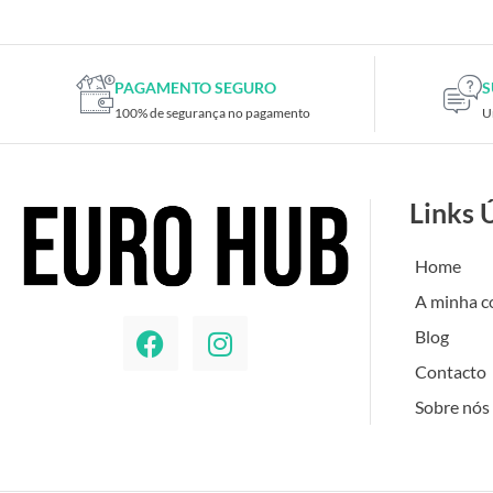
PAGAMENTO SEGURO
S
100% de segurança no pagamento
U
Links 
Home
A minha c
Blog
Contacto
Sobre nós