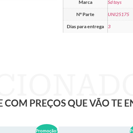
Marca
Sd toys
Nº Parte
UNI25175
Dias para entrega
3
 E COM PREÇOS QUE VÃO TE 
Promoção!
P