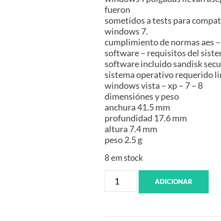
fueron
sometidos a tests para compatib
windows 7.
cumplimiento de normas aes –
software – requisitos del sist
software incluido sandisk sec
sistema operativo requerido li
windows vista – xp – 7 – 8
dimensiónes y peso
anchura 41.5 mm
profundidad 17.6 mm
altura 7.4 mm
peso 2.5 g
8 em stock
ADICIONAR