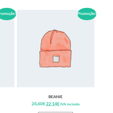
romoção!
Promoção!
BEANIE
24,60
€
22,14
€
IVA incluido