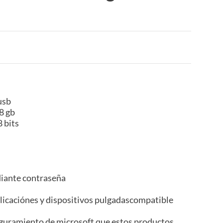
usb
8 gb
 bits
diante contraseña
icaciónes y dispositivos pulgadascompatible
guramiento de microsoft que estos productos