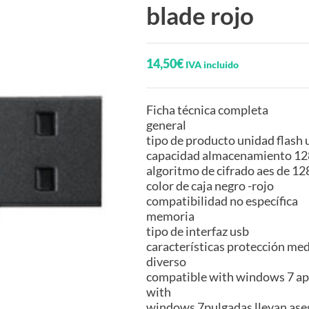
blade rojo
14,50
€
IVA incluido
Ficha técnica completa
general
tipo de producto unidad flash 
capacidad almacenamiento 12
algoritmo de cifrado aes de 128
color de caja negro -rojo
compatibilidad no específica
memoria
tipo de interfaz usb
características protección me
diverso
compatible with windows 7 apl
with
windows 7pulgadas llevan ase