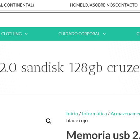
AL CONTINENTAL)
HOME
LOJA
SOBRE NÓS
CONTACTO
CLOTHING
CUIDADO CORPORAL
C
.0 sandisk 128gb cruze
Início
/
Informática
/
Armazename
blade rojo
Memoria usb 2.