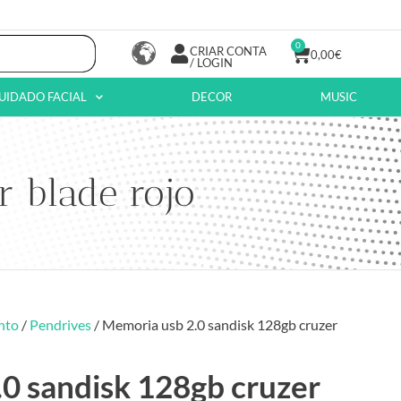
0
CRIAR CONTA
0,00
€
/ LOGIN
UIDADO FACIAL
DECOR
MUSIC
r blade rojo
nto
/
Pendrives
/ Memoria usb 2.0 sandisk 128gb cruzer
0 sandisk 128gb cruzer