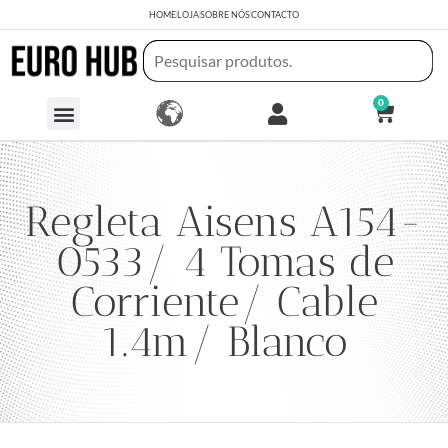
HOME
LOJA
SOBRE NÓS
CONTACTO
0
Regleta Aisens A154-
0533/ 4 Tomas de
Corriente/ Cable
1.4m/ Blanco