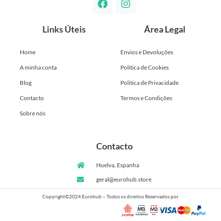
Links Úteis
Área Legal
Home
Envios e Devoluções
A minha conta
Politica de Cookies
Blog
Politica de Privacidade
Contacto
Termos e Condições
Sobre nós
Contacto
Huelva, Espanha
geral@eurohub.store
Copyright©2024 Eurohub – Todos os direitos Reservados por