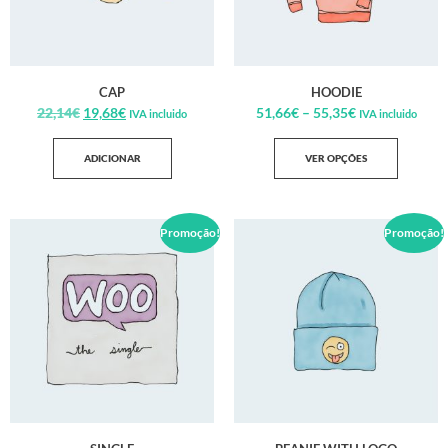
CAP
HOODIE
22,14
€
19,68
€
51,66
€
–
55,35
€
IVA incluido
IVA incluido
ADICIONAR
VER OPÇÕES
Promoção!
Promoção!