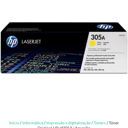
Início
/
Informática
/
Impressão e digitalização
/
Toners
/ Tóner
Original HP nº305A/ Amarillo