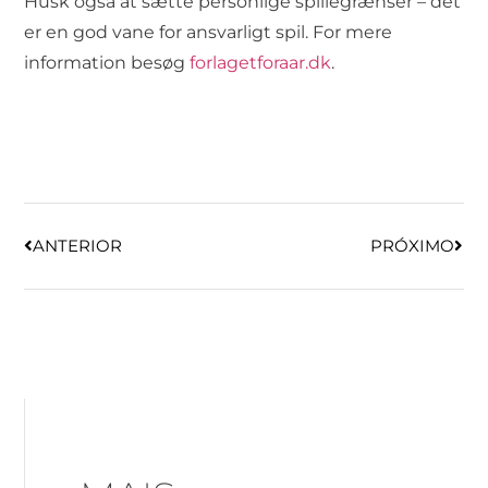
Husk også at sætte personlige spillegrænser – det
er en god vane for ansvarligt spil. For mere
information besøg
forlagetforaar.dk
.
ANTERIOR
PRÓXIMO