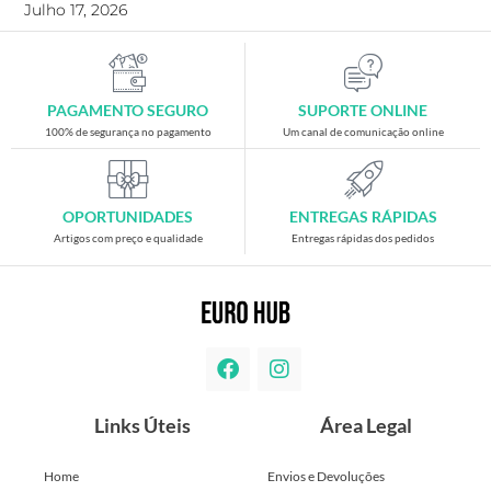
Julho 17, 2026
PAGAMENTO SEGURO
SUPORTE ONLINE
100% de segurança no pagamento
Um canal de comunicação online
OPORTUNIDADES
ENTREGAS RÁPIDAS
Artigos com preço e qualidade
Entregas rápidas dos pedidos
Links Úteis
Área Legal
Home
Envios e Devoluções