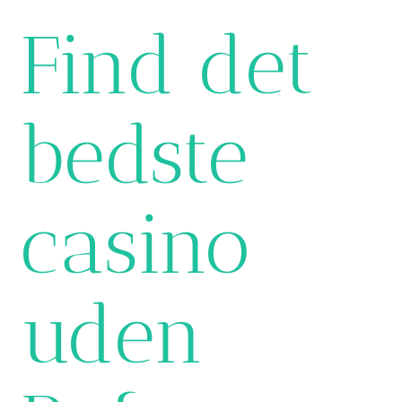
Find det
bedste
casino
uden