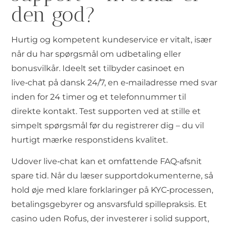
den god?
Hurtig og kompetent kundeservice er vitalt, især
når du har spørgsmål om udbetaling eller
bonusvilkår. Ideelt set tilbyder casinoet en
live‑chat på dansk 24/7, en e‑mailadresse med svar
inden for 24 timer og et telefonnummer til
direkte kontakt. Test supporten ved at stille et
simpelt spørgsmål før du registrerer dig – du vil
hurtigt mærke responstidens kvalitet.
Udover live‑chat kan et omfattende FAQ‑afsnit
spare tid. Når du læser supportdokumenterne, så
hold øje med klare forklaringer på KYC‑processen,
betalingsgebyrer og ansvarsfuld spillepraksis. Et
casino uden Rofus, der investerer i solid support,