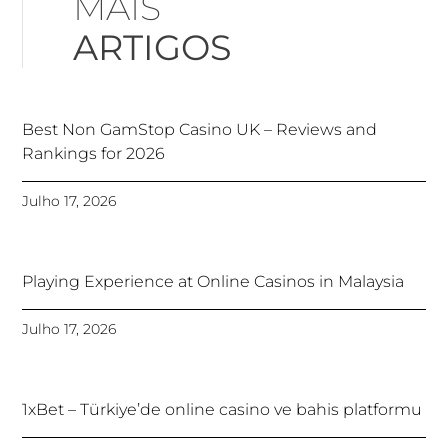
MAIS
ARTIGOS
Best Non GamStop Casino UK – Reviews and
Rankings for 2026
Julho 17, 2026
Playing Experience at Online Casinos in Malaysia
Julho 17, 2026
1xBet – Türkiye’de online casino ve bahis platformu