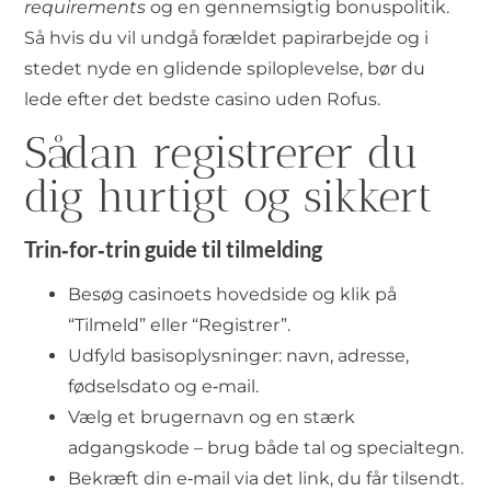
requirements
og en gennemsigtig bonuspolitik.
Så hvis du vil undgå forældet papirarbejde og i
stedet nyde en glidende spiloplevelse, bør du
lede efter det bedste casino uden Rofus.
Sådan registrerer du
dig hurtigt og sikkert
Trin‑for‑trin guide til tilmelding
Besøg casinoets hovedside og klik på
“Tilmeld” eller “Registrer”.
Udfyld basisoplysninger: navn, adresse,
fødselsdato og e‑mail.
Vælg et brugernavn og en stærk
adgangskode – brug både tal og specialtegn.
Bekræft din e‑mail via det link, du får tilsendt.