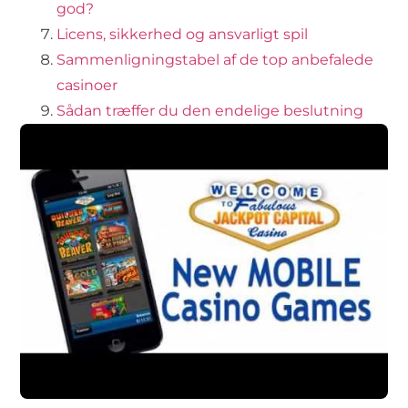
god?
Licens, sikkerhed og ansvarligt spil
Sammenligningstabel af de top anbefalede
casinoer
Sådan træffer du den endelige beslutning