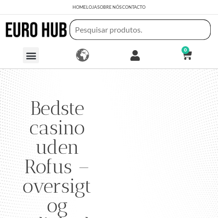
HOME
LOJA
SOBRE NÓS
CONTACTO
0
Bedste
casino
uden
Rofus –
oversigt
og