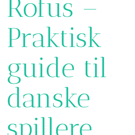
Rofus –
Praktisk
guide til
danske
spillere