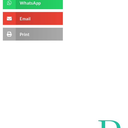
WhatsApp
Email
Print