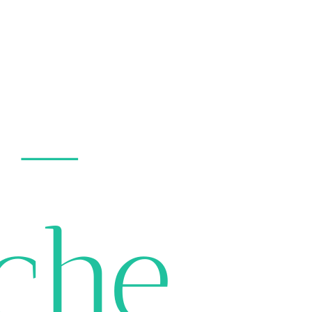
 –
sche