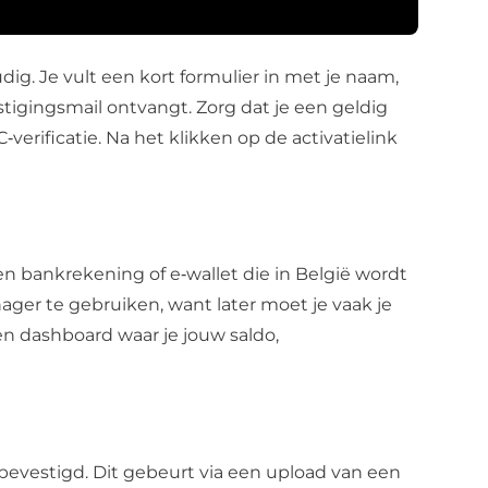
g. Je vult een kort formulier in met je naam,
igingsmail ontvangt. Zorg dat je een geldig
verificatie. Na het klikken op de activatielink
en bankrekening of e‑wallet die in België wordt
ger te gebruiken, want later moet je vaak je
en dashboard waar je jouw saldo,
 bevestigd. Dit gebeurt via een upload van een