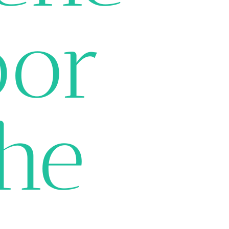
oor
che