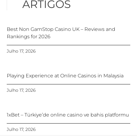
ARTIGOS
Best Non GamStop Casino UK – Reviews and
Rankings for 2026
Julho 17, 2026
Playing Experience at Online Casinos in Malaysia
Julho 17, 2026
1xBet – Türkiye’de online casino ve bahis platformu
Julho 17, 2026