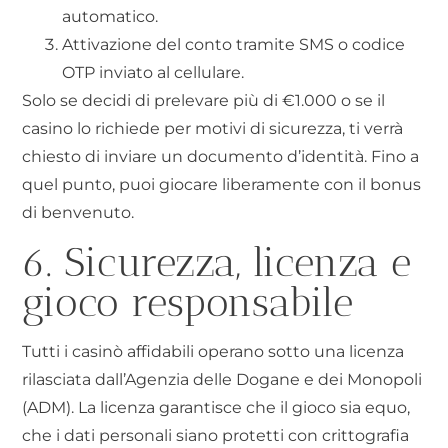
automatico.
Attivazione del conto tramite SMS o codice
OTP inviato al cellulare.
Solo se decidi di prelevare più di €1.000 o se il
casino lo richiede per motivi di sicurezza, ti verrà
chiesto di inviare un documento d’identità. Fino a
quel punto, puoi giocare liberamente con il bonus
di benvenuto.
6. Sicurezza, licenza e
gioco responsabile
Tutti i casinò affidabili operano sotto una licenza
rilasciata dall’Agenzia delle Dogane e dei Monopoli
(ADM). La licenza garantisce che il gioco sia equo,
che i dati personali siano protetti con crittografia