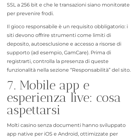
SSL a 256 bit e che le transazioni siano monitorate
per prevenire frodi.
Il gioco responsabile è un requisito obbligatorio: i
siti devono offrire strumenti come limiti di
deposito, autoesclusione e accesso a risorse di
supporto (ad esempio, GamCare). Prima di
registrarti, controlla la presenza di queste
funzionalità nella sezione “Responsabilità” del sito.
7. Mobile app e
esperienza live: cosa
aspettarsi
Molti casino senza documenti hanno sviluppato
app native per iOS e Android, ottimizzate per