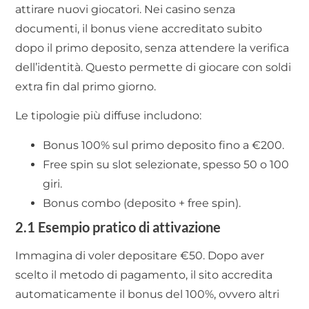
attirare nuovi giocatori. Nei casino senza
documenti, il bonus viene accreditato subito
dopo il primo deposito, senza attendere la verifica
dell’identità. Questo permette di giocare con soldi
extra fin dal primo giorno.
Le tipologie più diffuse includono:
Bonus 100% sul primo deposito fino a €200.
Free spin su slot selezionate, spesso 50 o 100
giri.
Bonus combo (deposito + free spin).
2.1 Esempio pratico di attivazione
Immagina di voler depositare €50. Dopo aver
scelto il metodo di pagamento, il sito accredita
automaticamente il bonus del 100%, ovvero altri