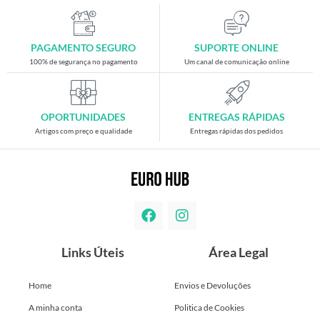
PAGAMENTO SEGURO
SUPORTE ONLINE
100% de segurança no pagamento
Um canal de comunicação online
OPORTUNIDADES
ENTREGAS RÁPIDAS
Artigos com preço e qualidade
Entregas rápidas dos pedidos
Links Úteis
Área Legal
Home
Envios e Devoluções
A minha conta
Politica de Cookies