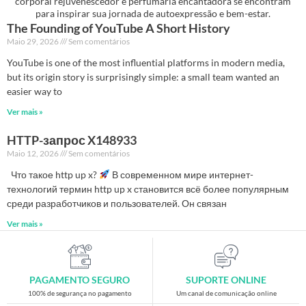
corporal rejuvenescedor e perfumaria encantadora se encontram
para inspirar sua jornada de autoexpressão e bem-estar.
The Founding of YouTube A Short History
Maio 29, 2026
Sem comentários
YouTube is one of the most influential platforms in modern media,
but its origin story is surprisingly simple: a small team wanted an
easier way to
Ver mais »
HTTP-запрос X148933
Maio 12, 2026
Sem comentários
Что такое http up x?
В современном мире интернет-
технологий термин http up x становится всё более популярным
среди разработчиков и пользователей. Он связан
Ver mais »
PAGAMENTO SEGURO
SUPORTE ONLINE
100% de segurança no pagamento
Um canal de comunicação online