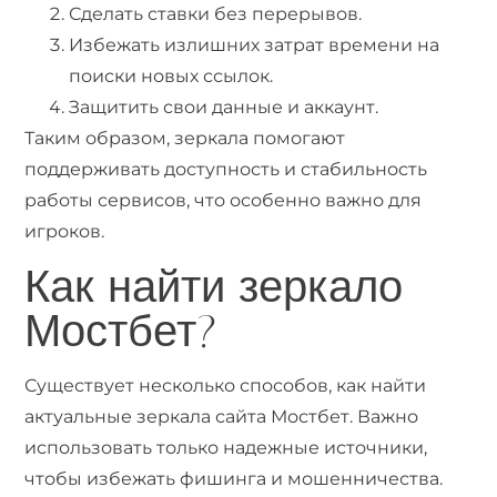
Сделать ставки без перерывов.
Избежать излишних затрат времени на
поиски новых ссылок.
Защитить свои данные и аккаунт.
Таким образом, зеркала помогают
поддерживать доступность и стабильность
работы сервисов, что особенно важно для
игроков.
Как найти зеркало
Мостбет?
Существует несколько способов, как найти
актуальные зеркала сайта Мостбет. Важно
использовать только надежные источники,
чтобы избежать фишинга и мошенничества.