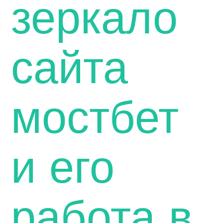
зеркало
сайта
мостбет
и его
работа в