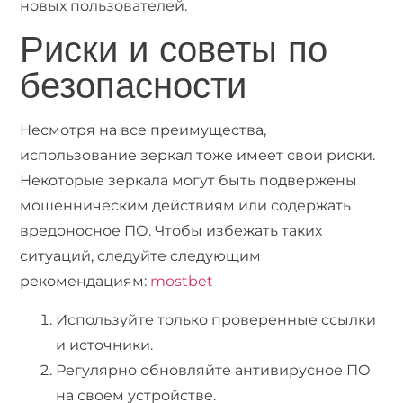
новых пользователей.
Риски и советы по
безопасности
Несмотря на все преимущества,
использование зеркал тоже имеет свои риски.
Некоторые зеркала могут быть подвержены
мошенническим действиям или содержать
вредоносное ПО. Чтобы избежать таких
ситуаций, следуйте следующим
рекомендациям:
mostbet
Используйте только проверенные ссылки
и источники.
Регулярно обновляйте антивирусное ПО
на своем устройстве.