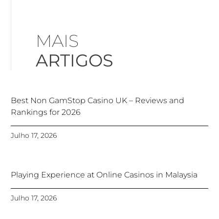
MAIS
ARTIGOS
Best Non GamStop Casino UK – Reviews and
Rankings for 2026
Julho 17, 2026
Playing Experience at Online Casinos in Malaysia
Julho 17, 2026