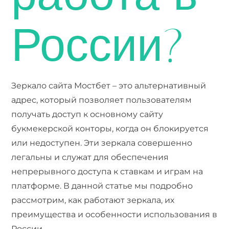
России?
Зеркало сайта Мостбет – это альтернативный
адрес, который позволяет пользователям
получать доступ к основному сайту
букмекерской конторы, когда он блокируется
или недоступен. Эти зеркала совершенно
легальны и служат для обеспечения
непрерывного доступа к ставкам и играм на
платформе. В данной статье мы подробно
рассмотрим, как работают зеркала, их
преимущества и особенности использования в
России.