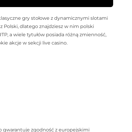
klasyczne gry stołowe z dynamicznymi slotami
 Polski, dlatego znajdziesz w nim polski
 RTP, a wiele tytułów posiada różną zmienność,
e akcje w sekcji live casino.
 co gwarantuje zgodność z europejskimi