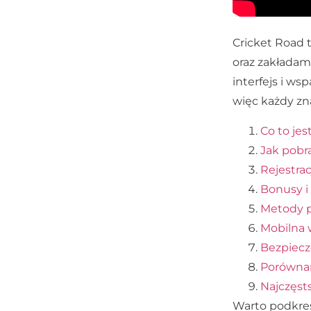
Cricket Road 
oraz zakładami
interfejs i ws
więc każdy zna
Co to jes
Jak pobr
Rejestrac
Bonusy i
Metody pł
Mobilna w
Bezpiecz
Porównan
Najczęst
Warto podkreśl