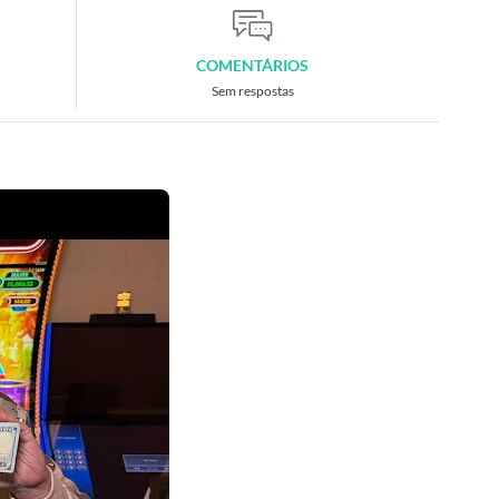
COMENTÁRIOS
Sem respostas