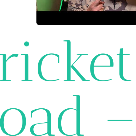
ricket
oad 