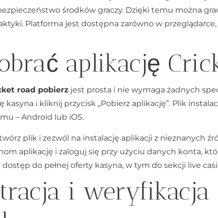
 bezpieczeństwo środków graczy. Dzięki temu można grać
ktyki. Platforma jest dostępna zarówno w przeglądarce, ja
obrać aplikację Cri
cket road pobierz
jest prosta i nie wymaga żadnych spec
nę kasyna i kliknij przycisk „Pobierz aplikację”. Plik in
mu – Android lub iOS.
wórz plik i zezwól na instalację aplikacji z nieznanych 
chom aplikację i zaloguj się przy użyciu danych konta, k
dostęp do pełnej oferty kasyna, w tym do sekcji live ca
tracja i weryfikacja
u