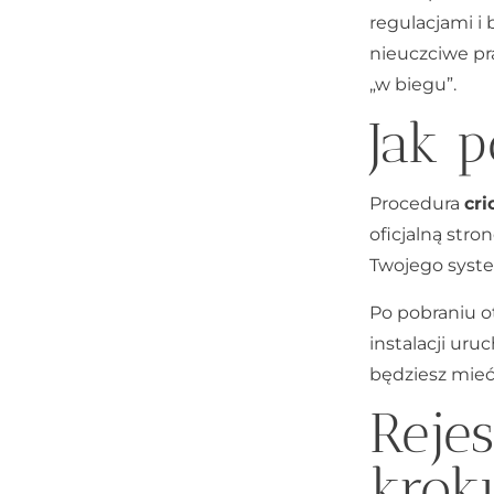
regulacjami i
nieuczciwe pra
„w biegu”.
Jak p
Procedura
cri
oficjalną stro
Twojego syste
Po pobraniu ot
instalacji uru
będziesz mieć 
Rejes
krok