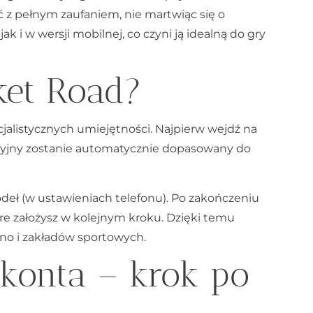
 z pełnym zaufaniem, nie martwiąc się o
k i w wersji mobilnej, co czyni ją idealną do gry
cket Road?
jalistycznych umiejętności. Najpierw wejdź na
stalacyjny zostanie automatycznie dopasowany do
źródeł (w ustawieniach telefonu). Po zakończeniu
tóre założysz w kolejnym kroku. Dzięki temu
sino i zakładów sportowych.
 konta – krok po