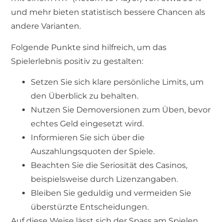
und mehr bieten statistisch bessere Chancen als
andere Varianten.
Folgende Punkte sind hilfreich, um das
Spielerlebnis positiv zu gestalten:
Setzen Sie sich klare persönliche Limits, um
den Überblick zu behalten.
Nutzen Sie Demoversionen zum Üben, bevor
echtes Geld eingesetzt wird.
Informieren Sie sich über die
Auszahlungsquoten der Spiele.
Beachten Sie die Seriosität des Casinos,
beispielsweise durch Lizenzangaben.
Bleiben Sie geduldig und vermeiden Sie
überstürzte Entscheidungen.
Auf diese Weise lässt sich der Spass am Spielen