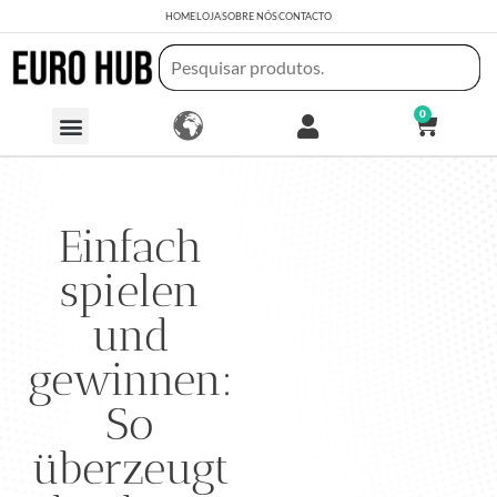
HOME
LOJA
SOBRE NÓS
CONTACTO
0
Einfach
spielen
und
gewinnen:
So
überzeugt