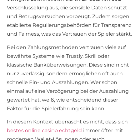
Verschlüsselung aus, die sensible Daten schützt
und Betrugsversuchen vorbeugt. Zudem sorgen
etablierte Regulierungsbehörden für Transparenz
und Fairness, was das Vertrauen der Spieler stärkt.
Bei den Zahlungsmethoden vertrauen viele auf
bewährte Systeme wie Trustly, Skrill oder
klassische Banküberweisungen. Diese sind nicht
nur zuverlässig, sondern ermöglichen oft auch
schnelle Ein- und Auszahlungen. Wer schon
einmal auf eine Verzögerung bei der Auszahlung
gewartet hat, weiß, wie entscheidend dieser
Faktor für die Spielerfahrung sein kann.
In diesem Kontext überrascht es nicht, dass sich
bestes online casino echtgeld
immer öfter mit
modernen Wallet-Lösungen oder auch