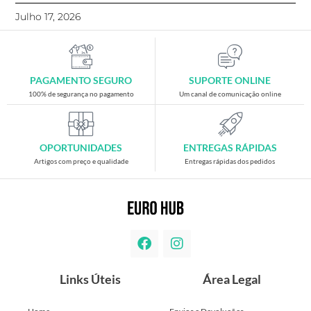
Julho 17, 2026
PAGAMENTO SEGURO
SUPORTE ONLINE
100% de segurança no pagamento
Um canal de comunicação online
OPORTUNIDADES
ENTREGAS RÁPIDAS
Artigos com preço e qualidade
Entregas rápidas dos pedidos
Links Úteis
Área Legal