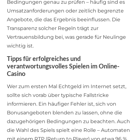
Bedingungen genau zu prüfen – häufig sind es
Umsatzanforderungen oder zeitlich begrenzte
Angebote, die das Ergebnis beeinflussen. Die
Transparenz solcher Regeln trägt zur
Vertrauensbildung bei, was gerade für Neulinge
wichtig ist.
Tipps für erfolgreiches und
verantwortungsvolles Spielen im Online-
Casino
Wer zum ersten Mal Echtgeld im Internet setzt,
sollte sich vorab über typische Fallstricke
informieren. Ein häufiger Fehler ist, sich von
Bonusangeboten blenden zu lassen, ohne die
dazugehörigen Bedingungen zu beachten. Auch
die Wahl des Spiels spielt eine Rolle – Automaten
mit einem RTP (Return to Player) von etwa 96 %