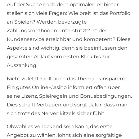
Auf der Suche nach dem optimalen Anbieter
stellen sich viele Fragen: Wie breit ist das Portfolio
an Spielen? Werden bevorzugte
Zahlungsmethoden unterstützt? Ist der
Kundenservice erreichbar und kompetent? Diese
Aspekte sind wichtig, denn sie beeinflussen den
gesamten Ablauf vom ersten Klick bis zur
Auszahlung.
Nicht zuletzt zählt auch das Thema Transparenz.
Ein gutes Online-Casino informiert offen über
seine Lizenz, Spielregeln und Bonusbedingungen.
Dies schafft Vertrauen und sorgt dafür, dass man
sich trotz des Nervenkitzels sicher fühlt.
Obwohl es verlockend sein kann, das erste
Angebot zu wählen, lohnt sich eine sorgfältige