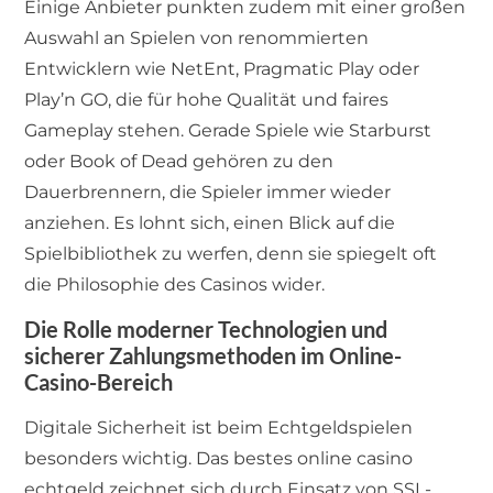
Einige Anbieter punkten zudem mit einer großen
Auswahl an Spielen von renommierten
Entwicklern wie NetEnt, Pragmatic Play oder
Play’n GO, die für hohe Qualität und faires
Gameplay stehen. Gerade Spiele wie Starburst
oder Book of Dead gehören zu den
Dauerbrennern, die Spieler immer wieder
anziehen. Es lohnt sich, einen Blick auf die
Spielbibliothek zu werfen, denn sie spiegelt oft
die Philosophie des Casinos wider.
Die Rolle moderner Technologien und
sicherer Zahlungsmethoden im Online-
Casino-Bereich
Digitale Sicherheit ist beim Echtgeldspielen
besonders wichtig. Das bestes online casino
echtgeld zeichnet sich durch Einsatz von SSL-