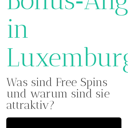
Bonus‑Ang
in
Luxembur
Was sind Free Spins
und warum sind sie
attraktiv?