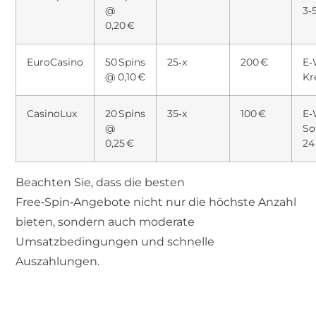
@
3‑
0,20 €
EuroCasino
50 Spins
25‑x
200 €
E‑
@ 0,10 €
Kr
CasinoLux
20 Spins
35‑x
100 €
E‑
@
So
0,25 €
24
Beachten Sie, dass die besten
Free‑Spin‑Angebote nicht nur die höchste Anzahl
bieten, sondern auch moderate
Umsatzbedingungen und schnelle
Auszahlungen.