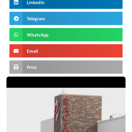
LinkedIn
Telegram
WhatsApp
Email
Print