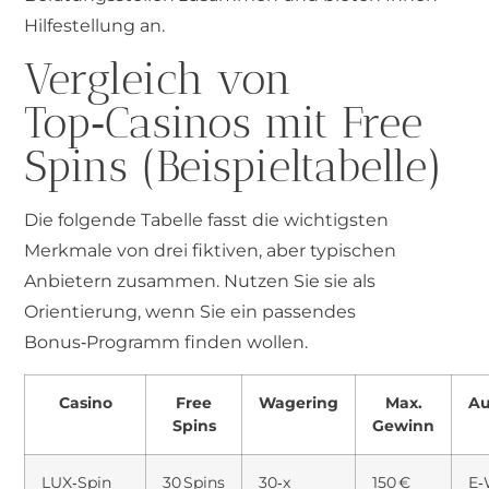
Hilfestellung an.
Vergleich von
Top‑Casinos mit Free
Spins (Beispieltabelle)
Die folgende Tabelle fasst die wichtigsten
Merkmale von drei fiktiven, aber typischen
Anbietern zusammen. Nutzen Sie sie als
Orientierung, wenn Sie ein passendes
Bonus‑Programm finden wollen.
Casino
Free
Wagering
Max.
Au
Spins
Gewinn
LUX‑Spin
30 Spins
30‑x
150 €
E‑