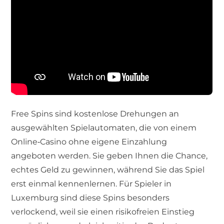
Free Spins sind kostenlose Drehungen an
ausgewählten Spielautomaten, die von einem
Online‑Casino ohne eigene Einzahlung
angeboten werden. Sie geben Ihnen die Chance,
echtes Geld zu gewinnen, während Sie das Spiel
erst einmal kennenlernen. Für Spieler in
Luxemburg sind diese Spins besonders
verlockend, weil sie einen risikofreien Einstieg