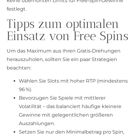
keine überhöhten Limits für Free‑Spin‑Gewinne
festlegt.
Tipps zum optimalen
Einsatz von Free Spins
Um das Maximum aus Ihren Gratis‑Drehungen
herauszuholen, sollten Sie ein paar Strategien
beachten:
Wählen Sie Slots mit hoher RTP (mindestens
96 %).
Bevorzugen Sie Spiele mit mittlerer
Volatilität – das balanciert häufige kleinere
Gewinne mit gelegentlichen größeren
Auszahlungen.
Setzen Sie nur den Minimalbetrag pro Spin,