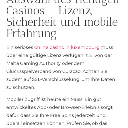
Casinos – Lizenz,
Sicherheit und mobile
Erfahrung
Ein seriöses
online casino in luxembourg
muss
über eine gültige Lizenz verfügen, z. B. von der
Malta Gaming Authority oder dem
Glücksspielverband von Curacao. Achten Sie
zudem auf SSL‑Verschlüsselung, um Ihre Daten
zu schützen.
Mobiler Zugriff ist heute ein Muss: Ein gut
entwickeltes App‑ oder Browser‑Erlebnis sorgt
dafür, dass Sie Ihre Free Spins jederzeit und
überall einsetzen können. Prüfen Sie, ob das