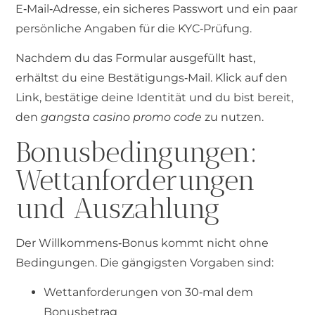
E‑Mail‑Adresse, ein sicheres Passwort und ein paar
persönliche Angaben für die KYC‑Prüfung.
Nachdem du das Formular ausgefüllt hast,
erhältst du eine Bestätigungs‑Mail. Klick auf den
Link, bestätige deine Identität und du bist bereit,
den
gangsta casino promo code
zu nutzen.
Bonusbedingungen:
Wettanforderungen
und Auszahlung
Der Willkommens‑Bonus kommt nicht ohne
Bedingungen. Die gängigsten Vorgaben sind:
Wettanforderungen von 30‑mal dem
Bonusbetrag