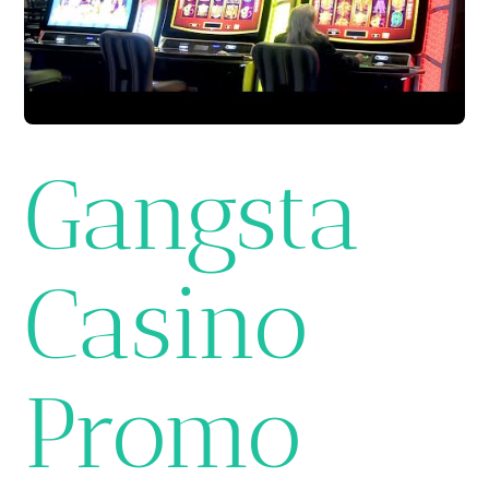
Gangsta
Casino
Promo