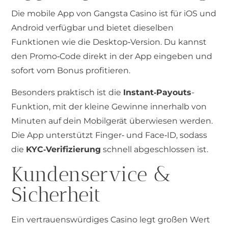
Die mobile App von Gangsta Casino ist für iOS und
Android verfügbar und bietet dieselben
Funktionen wie die Desktop‑Version. Du kannst
den Promo‑Code direkt in der App eingeben und
sofort vom Bonus profitieren.
Besonders praktisch ist die
Instant‑Payouts
-
Funktion, mit der kleine Gewinne innerhalb von
Minuten auf dein Mobilgerät überwiesen werden.
Die App unterstützt Finger‑ und Face‑ID, sodass
die
KYC‑Verifizierung
schnell abgeschlossen ist.
Kundenservice &
Sicherheit
Ein vertrauenswürdiges Casino legt großen Wert