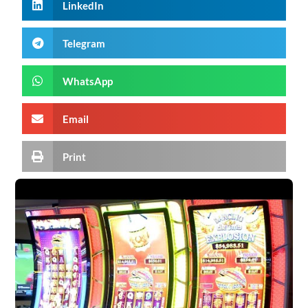
LinkedIn
Telegram
WhatsApp
Email
Print