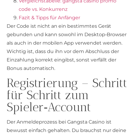
Vergleichstabelle: gangsta casino promo
code vs. Konkurrenz
Fazit & Tipps für Anfänger
Der Code ist nicht an ein bestimmtes Gerät
gebunden und kann sowohl im Desktop‑Browser
als auch in der mobilen App verwendet werden.
Wichtig ist, dass du ihn vor dem Abschluss der
Einzahlung korrekt eingibst, sonst verfällt der
Bonus automatisch.
Registrierung – Schritt
für Schritt zum
Spieler‑Account
Der Anmeldeprozess bei Gangsta Casino ist
bewusst einfach gehalten. Du brauchst nur deine