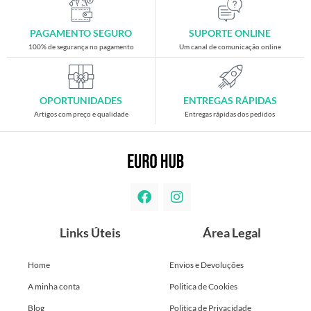
PAGAMENTO SEGURO
SUPORTE ONLINE
100% de segurança no pagamento
Um canal de comunicação online
OPORTUNIDADES
ENTREGAS RÁPIDAS
Artigos com preço e qualidade
Entregas rápidas dos pedidos
Links Úteis
Área Legal
Home
Envios e Devoluções
A minha conta
Politica de Cookies
Blog
Politica de Privacidade