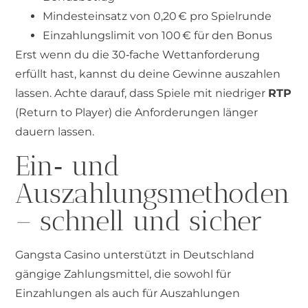
Mindesteinsatz von 0,20 € pro Spielrunde
Einzahlungslimit von 100 € für den Bonus
Erst wenn du die 30‑fache Wettanforderung
erfüllt hast, kannst du deine Gewinne auszahlen
lassen. Achte darauf, dass Spiele mit niedriger
RTP
(Return to Player) die Anforderungen länger
dauern lassen.
Ein‑ und
Auszahlungsmethoden
– schnell und sicher
Gangsta Casino unterstützt in Deutschland
gängige Zahlungsmittel, die sowohl für
Einzahlungen als auch für Auszahlungen