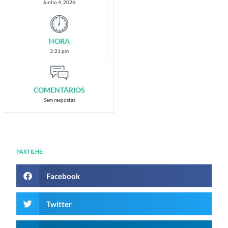
Junho 4, 2026
HORA
3:21 pm
COMENTÁRIOS
Sem respostas
PARTILHE:
Facebook
Twitter