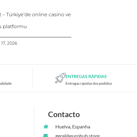
t – Türkiye’de online casino ve
s platformu
 17, 2026
ENTREGAS RÁPIDAS
alidade
Entregas rápidas dos pedidos
Contacto
Huelva, Espanha
geral@eurohub.store