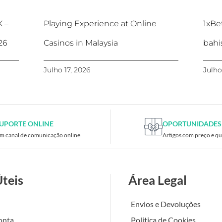
 –
Playing Experience at Online
1xBe
26
Casinos in Malaysia
bahi
Julho 17, 2026
Julho
UPORTE ONLINE
OPORTUNIDADES
m canal de comunicação online
Artigos com preço e qu
Úteis
Área Legal
Envios e Devoluções
onta
Politica de Cookies