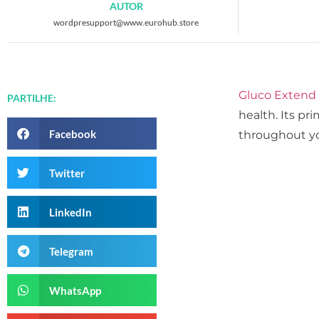
AUTOR
wordpresupport@www.eurohub.store
Gluco Extend
PARTILHE:
health. Its p
Facebook
throughout yo
Twitter
LinkedIn
Telegram
WhatsApp