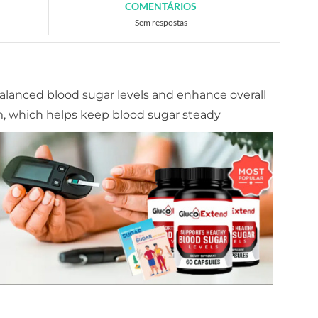
COMENTÁRIOS
Sem respostas
alanced blood sugar levels and enhance overall
m, which helps keep blood sugar steady