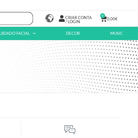
0
CRIAR CONTA
0,00
€
/ LOGIN
UIDADO FACIAL
DECOR
MUSIC
s