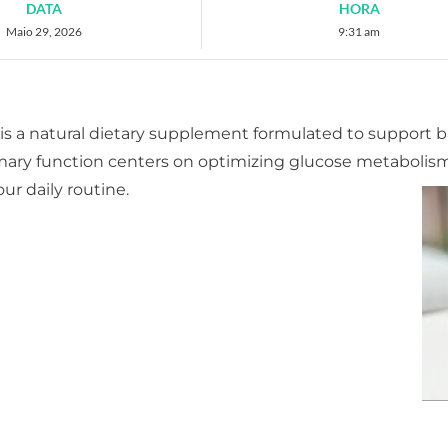
DATA
HORA
Maio 29, 2026
9:31 am
is a natural dietary supplement formulated to support b
rimary function centers on optimizing glucose metabolis
ur daily routine.