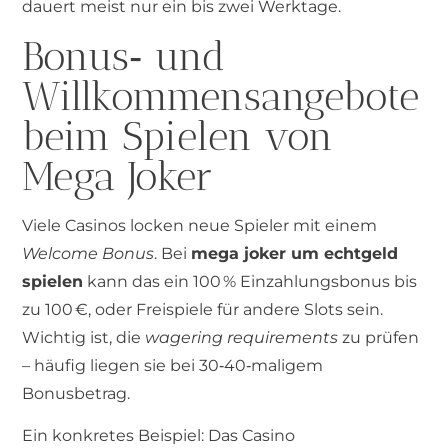
dauert meist nur ein bis zwei Werktage.
Bonus‑ und
Willkommensangebote
beim Spielen von
Mega Joker
Viele Casinos locken neue Spieler mit einem
Welcome Bonus
. Bei
mega joker um echtgeld
spielen
kann das ein 100 % Einzahlungsbonus bis
zu 100 €, oder Freispiele für andere Slots sein.
Wichtig ist, die
wagering requirements
zu prüfen
– häufig liegen sie bei 30‑40‑maligem
Bonusbetrag.
Ein konkretes Beispiel: Das Casino