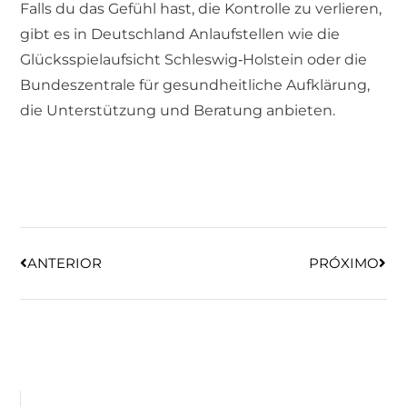
Falls du das Gefühl hast, die Kontrolle zu verlieren,
gibt es in Deutschland Anlaufstellen wie die
Glücksspielaufsicht Schleswig‑Holstein oder die
Bundeszentrale für gesundheitliche Aufklärung,
die Unterstützung und Beratung anbieten.
ANTERIOR
PRÓXIMO