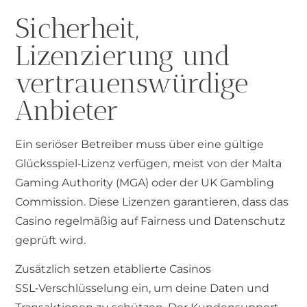
Sicherheit,
Lizenzierung und
vertrauenswürdige
Anbieter
Ein seriöser Betreiber muss über eine gültige
Glücksspiel‑Lizenz verfügen, meist von der Malta
Gaming Authority (MGA) oder der UK Gambling
Commission. Diese Lizenzen garantieren, dass das
Casino regelmäßig auf Fairness und Datenschutz
geprüft wird.
Zusätzlich setzen etablierte Casinos
SSL‑Verschlüsselung ein, um deine Daten und