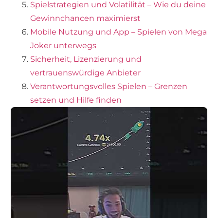
Spielstrategien und Volatilität – Wie du deine
Gewinnchancen maximierst
Mobile Nutzung und App – Spielen von Mega
Joker unterwegs
Sicherheit, Lizenzierung und
vertrauenswürdige Anbieter
Verantwortungsvolles Spielen – Grenzen
setzen und Hilfe finden