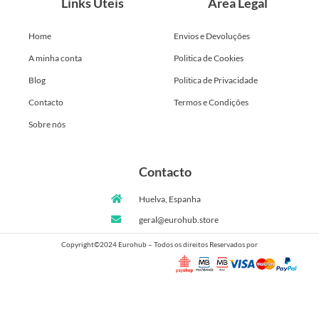
Links Úteis
Área Legal
Home
Envios e Devoluções
A minha conta
Politica de Cookies
Blog
Politica de Privacidade
Contacto
Termos e Condições
Sobre nós
Contacto
Huelva, Espanha
geral@eurohub.store
Copyright©2024 Eurohub – Todos os direitos Reservados por