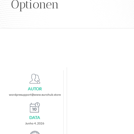
Optionen
AUTOR
wordpresupport@www.eurohub.store
DATA
Junho 4, 2026