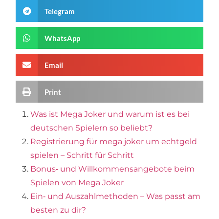
Telegram
WhatsApp
Email
Print
Was ist Mega Joker und warum ist es bei
deutschen Spielern so beliebt?
Registrierung für mega joker um echtgeld
spielen – Schritt für Schritt
Bonus‑ und Willkommensangebote beim
Spielen von Mega Joker
Ein‑ und Auszahlmethoden – Was passt am
besten zu dir?