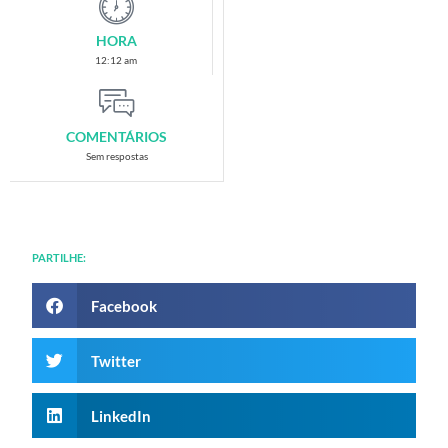
HORA
12:12 am
COMENTÁRIOS
Sem respostas
PARTILHE:
Facebook
Twitter
LinkedIn