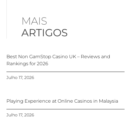
MAIS
ARTIGOS
Best Non GamStop Casino UK – Reviews and
Rankings for 2026
Julho 17, 2026
Playing Experience at Online Casinos in Malaysia
Julho 17, 2026