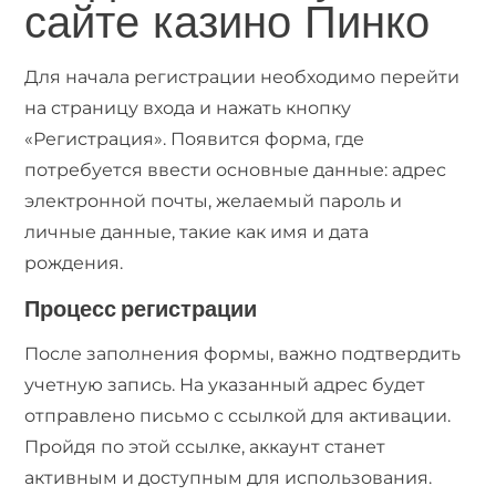
сайте казино Пинко
Для начала регистрации необходимо перейти
на страницу входа и нажать кнопку
«Регистрация». Появится форма, где
потребуется ввести основные данные: адрес
электронной почты, желаемый пароль и
личные данные, такие как имя и дата
рождения.
Процесс регистрации
После заполнения формы, важно подтвердить
учетную запись. На указанный адрес будет
отправлено письмо с ссылкой для активации.
Пройдя по этой ссылке, аккаунт станет
активным и доступным для использования.