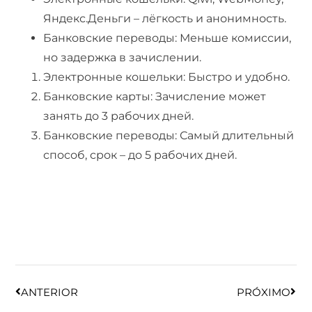
Яндекс.Деньги – лёгкость и анонимность.
Банковские переводы: Меньше комиссии,
но задержка в зачислении.
Электронные кошельки: Быстро и удобно.
Банковские карты: Зачисление может
занять до 3 рабочих дней.
Банковские переводы: Самый длительный
способ, срок – до 5 рабочих дней.
ANTERIOR
PRÓXIMO