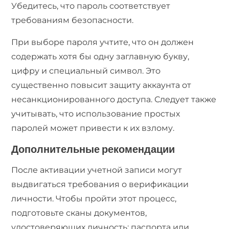
Убедитесь, что пароль соответствует
требованиям безопасности.
При выборе пароля учтите, что он должен
содержать хотя бы одну заглавную букву,
цифру и специальный символ. Это
существенно повысит защиту аккаунта от
несанкционированного доступа. Следует также
учитывать, что использование простых
паролей может привести к их взлому.
Дополнительные рекомендации
После активации учетной записи могут
выдвигаться требования о верификации
личности. Чтобы пройти этот процесс,
подготовьте сканы документов,
удостоверяющих личность: паспорта или