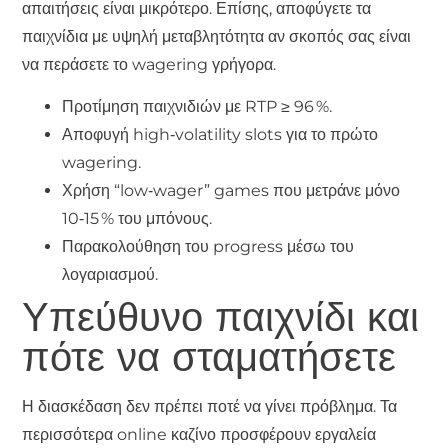
απαιτήσεις είναι μικρότερο. Επίσης, αποφύγετε τα
παιχνίδια με υψηλή μεταβλητότητα αν σκοπός σας είναι
να περάσετε το wagering γρήγορα.
Προτίμηση παιχνιδιών με RTP ≥ 96 %.
Αποφυγή high‑volatility slots για το πρώτο
wagering.
Χρήση “low‑wager” games που μετράνε μόνο
10‑15 % του μπόνους.
Παρακολούθηση του progress μέσω του
λογαριασμού.
Υπεύθυνο παιχνίδι και
πότε να σταματήσετε
Η διασκέδαση δεν πρέπει ποτέ να γίνει πρόβλημα. Τα
περισσότερα online καζίνο προσφέρουν εργαλεία