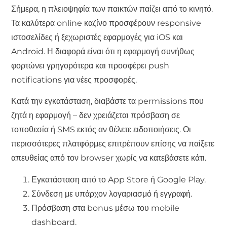
Σήμερα, η πλειοψηφία των παικτών παίζει από το κινητό.
Τα καλύτερα online καζίνο προσφέρουν responsive
ιστοσελίδες ή ξεχωριστές εφαρμογές για iOS και
Android. Η διαφορά είναι ότι η εφαρμογή συνήθως
φορτώνει γρηγορότερα και προσφέρει push
notifications για νέες προσφορές.
Κατά την εγκατάσταση, διαβάστε τα permissions που
ζητά η εφαρμογή – δεν χρειάζεται πρόσβαση σε
τοποθεσία ή SMS εκτός αν θέλετε ειδοποιήσεις. Οι
περισσότερες πλατφόρμες επιτρέπουν επίσης να παίξετε
απευθείας από τον browser χωρίς να κατεβάσετε κάτι.
Εγκατάσταση από το App Store ή Google Play.
Σύνδεση με υπάρχον λογαριασμό ή εγγραφή.
Πρόσβαση στα bonus μέσω του mobile
dashboard.