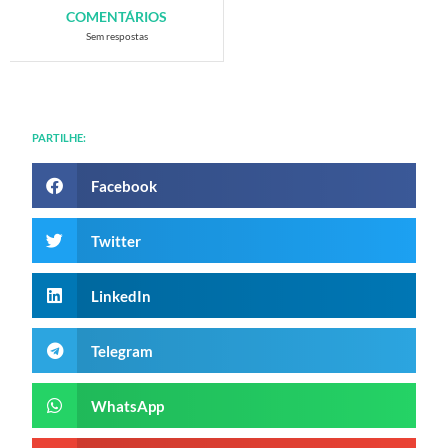
COMENTÁRIOS
Sem respostas
PARTILHE:
Facebook
Twitter
LinkedIn
Telegram
WhatsApp