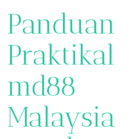
Panduan
Praktikal
md88
Malaysia