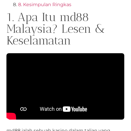
8. Kesimpulan Ringkas
1. Apa Itu md88
Malaysia? Lesen &
Keselamatan
md88 ialah sebuah kasino dalam talian yang