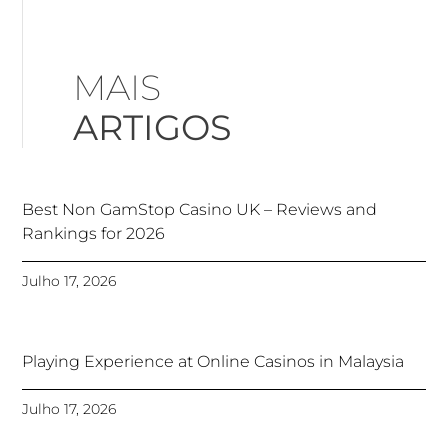
MAIS
ARTIGOS
Best Non GamStop Casino UK – Reviews and
Rankings for 2026
Julho 17, 2026
Playing Experience at Online Casinos in Malaysia
Julho 17, 2026