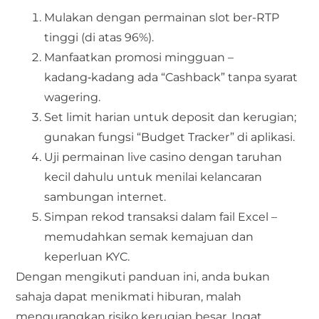
Mulakan dengan permainan slot ber-RTP
tinggi (di atas 96%).
Manfaatkan promosi mingguan –
kadang‑kadang ada “Cashback” tanpa syarat
wagering.
Set limit harian untuk deposit dan kerugian;
gunakan fungsi “Budget Tracker” di aplikasi.
Uji permainan live casino dengan taruhan
kecil dahulu untuk menilai kelancaran
sambungan internet.
Simpan rekod transaksi dalam fail Excel –
memudahkan semak kemajuan dan
keperluan KYC.
Dengan mengikuti panduan ini, anda bukan
sahaja dapat menikmati hiburan, malah
mengurangkan risiko kerugian besar. Ingat,