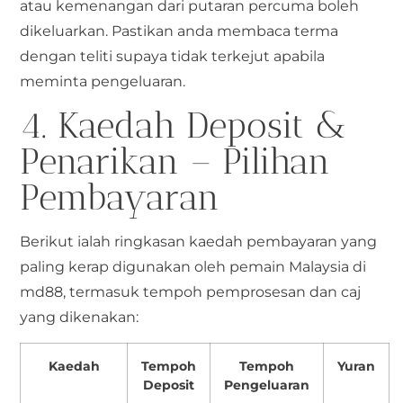
atau kemenangan dari putaran percuma boleh
dikeluarkan. Pastikan anda membaca terma
dengan teliti supaya tidak terkejut apabila
meminta pengeluaran.
4. Kaedah Deposit &
Penarikan – Pilihan
Pembayaran
Berikut ialah ringkasan kaedah pembayaran yang
paling kerap digunakan oleh pemain Malaysia di
md88, termasuk tempoh pemprosesan dan caj
yang dikenakan:
Kaedah
Tempoh
Tempoh
Yuran
Deposit
Pengeluaran