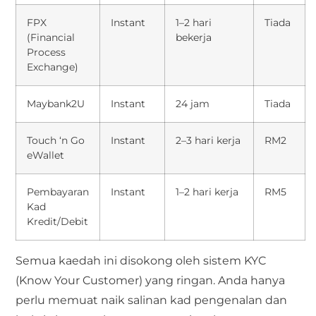
FPX
Instant
1–2 hari
Tiada
(Financial
bekerja
Process
Exchange)
Maybank2U
Instant
24 jam
Tiada
Touch ‘n Go
Instant
2–3 hari kerja
RM2
eWallet
Pembayaran
Instant
1–2 hari kerja
RM5
Kad
Kredit/Debit
Semua kaedah ini disokong oleh sistem KYC
(Know Your Customer) yang ringan. Anda hanya
perlu memuat naik salinan kad pengenalan dan