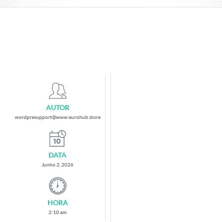
AUTOR
wordpresupport@www.eurohub.store
DATA
Junho 2, 2026
HORA
2:10 am