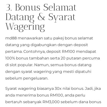
3. Bonus Selamat
Datang & Syarat
Wagering
md88 menawarkan satu pakej bonus selamat
datang yang digabungkan dengan deposit
pertama. Contohnya, deposit RM100 mendapat
100% bonus tambahan serta 20 putaran percuma
di slot popular. Namun, semua bonus datang
dengan syarat wagering yang mesti dipatuhi
sebelum pengeluaran.
Syarat wagering biasanya 30x nilai bonus. Jadi, jika
anda menerima bonus RM100, anda perlu
bertaruh sebanyak RM3,000 sebelum dana bonus