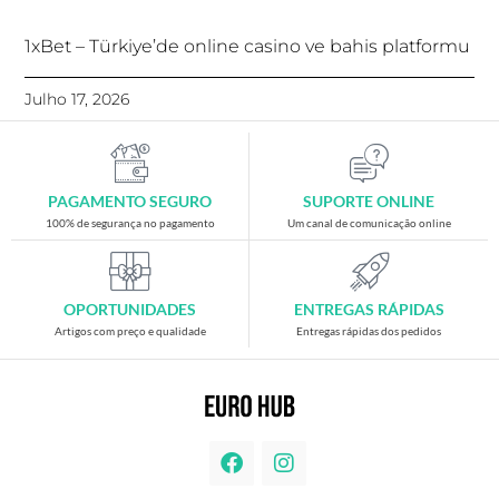
1xBet – Türkiye’de online casino ve bahis platformu
Julho 17, 2026
PAGAMENTO SEGURO
SUPORTE ONLINE
100% de segurança no pagamento
Um canal de comunicação online
OPORTUNIDADES
ENTREGAS RÁPIDAS
Artigos com preço e qualidade
Entregas rápidas dos pedidos