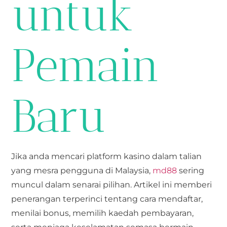
untuk
Pemain
Baru
Jika anda mencari platform kasino dalam talian
yang mesra pengguna di Malaysia,
md88
sering
muncul dalam senarai pilihan. Artikel ini memberi
penerangan terperinci tentang cara mendaftar,
menilai bonus, memilih kaedah pembayaran,