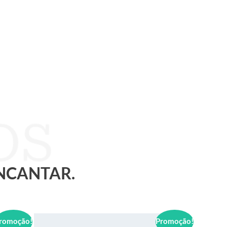
ENCANTAR.
romoção!
Promoção!