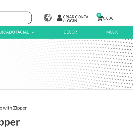
0
CRIAR CONTA
0,00
€
/ LOGIN
UIDADO FACIAL
DECOR
MUSIC
e with Zipper
pper