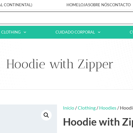
AL CONTINENTAL)
HOME
LOJA
SOBRE NÓS
CONTACTO
CLOTHING
CUIDADO CORPORAL
C
Hoodie with Zipper
Início
/
Clothing
/
Hoodies
/ Hoodi
Hoodie with Zi