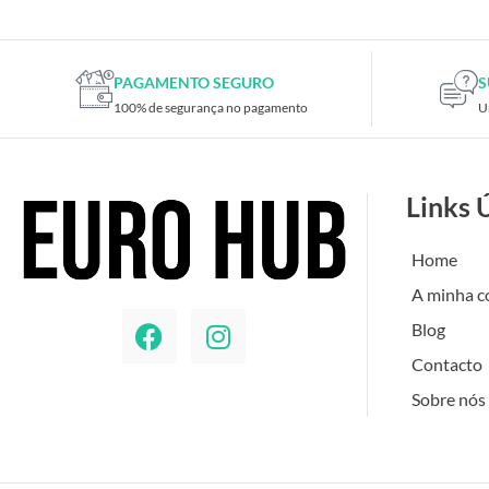
PAGAMENTO SEGURO
S
100% de segurança no pagamento
U
Links 
Home
A minha c
Blog
Contacto
Sobre nós