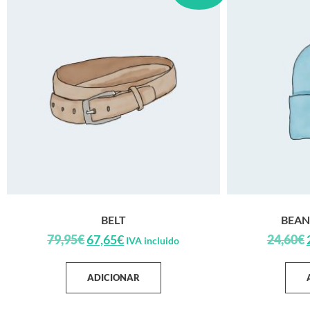
BELT
BEAN
79,95
€
67,65
€
24,60
€
IVA incluido
ADICIONAR