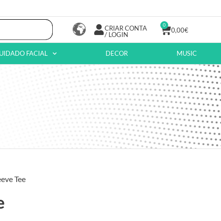
0
CRIAR CONTA
0,00
€
/ LOGIN
UIDADO FACIAL
DECOR
MUSIC
eeve Tee
e