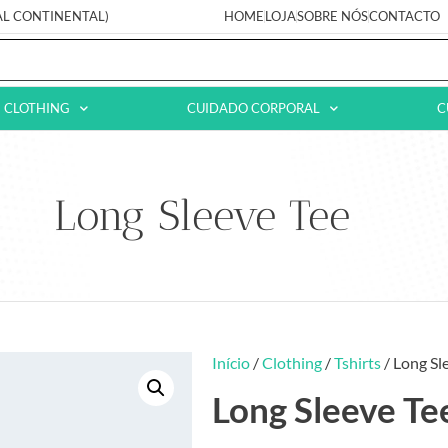
AL CONTINENTAL)
HOME
LOJA
SOBRE NÓS
CONTACTO
CLOTHING
CUIDADO CORPORAL
C
Long Sleeve Tee
Início
/
Clothing
/
Tshirts
/ Long Sl
Long Sleeve Te