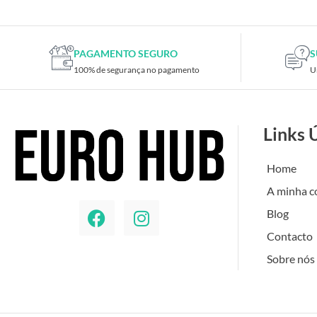
PAGAMENTO SEGURO
S
100% de segurança no pagamento
U
Links 
Home
A minha c
Blog
Contacto
Sobre nós