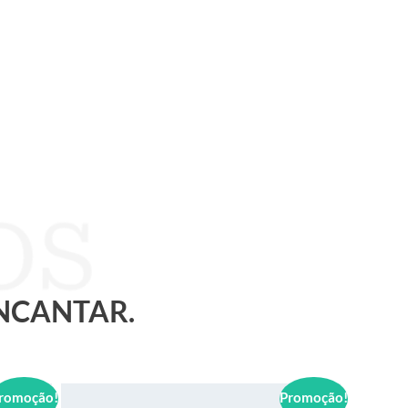
ENCANTAR.
romoção!
Promoção!