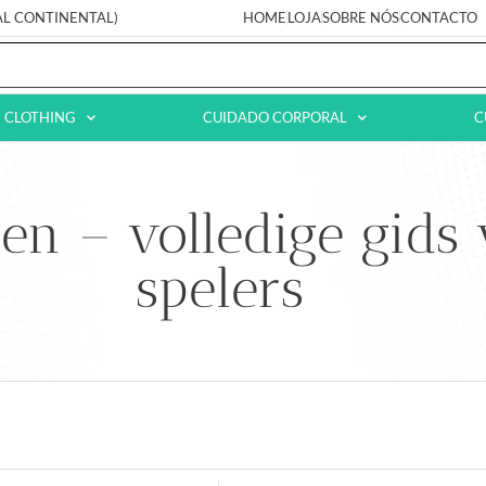
AL CONTINENTAL)
HOME
LOJA
SOBRE NÓS
CONTACTO
CLOTHING
CUIDADO CORPORAL
C
len – volledige gids 
spelers