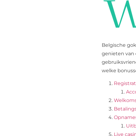
w
Belgische gok
genieten van 
gebruiksvrien
welke bonusse
Registra
Acc
Welkoms
Betaling
Opnames 
Uit
Live cas