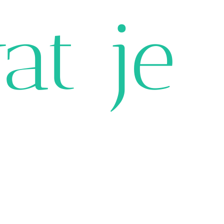
at je