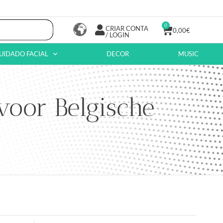
0
CRIAR CONTA
0,00
€
/ LOGIN
UIDADO FACIAL
DECOR
MUSIC
voor Belgische