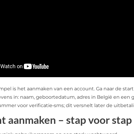
mpel is het aanmaken van een account. Ga naar de startpa
ens in: naam, geboortedatum, adres in België en een g
mer voor verificatie‑sms; dit versnelt later de uitbetal
t aanmaken – stap voor stap