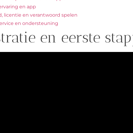
ervaring en app
d, licentie en verantwoord spelen
ervice en ondersteuning
tratie en eerste sta