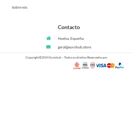
Sobre nós
Contacto
Huelva, Espanha
geral@eurohub.store
Copyright©2024 Eurohub – Todos os direitos Reservados por