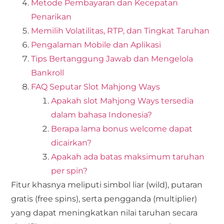
Metode Pembayaran dan Kecepatan
Penarikan
Memilih Volatilitas, RTP, dan Tingkat Taruhan
Pengalaman Mobile dan Aplikasi
Tips Bertanggung Jawab dan Mengelola
Bankroll
FAQ Seputar Slot Mahjong Ways
Apakah slot Mahjong Ways tersedia
dalam bahasa Indonesia?
Berapa lama bonus welcome dapat
dicairkan?
Apakah ada batas maksimum taruhan
per spin?
Fitur khasnya meliputi simbol liar (wild), putaran
gratis (free spins), serta pengganda (multiplier)
yang dapat meningkatkan nilai taruhan secara