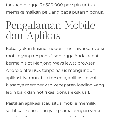
taruhan hingga Rp500.000 per spin untuk
memaksimalkan peluang pada putaran bonus.
Pengalaman Mobile
dan Aplikasi
Kebanyakan kasino modern menawarkan versi
mobile yang responsif, sehingga Anda dapat
bermain slot Mahjong Ways lewat browser
Android atau iOS tanpa harus mengunduh
aplikasi. Namun, bila tersedia, aplikasi resmi
biasanya memberikan kecepatan loading yang
lebih baik dan notifikasi bonus eksklusif.
Pastikan aplikasi atau situs mobile memiliki
sertifikat keamanan yang sama dengan versi