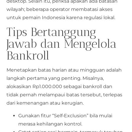
desktop. Selain itu, periksa apakah ada batasan
wilayah; beberapa operator membatasi akses
untuk pemain Indonesia karena regulasi lokal.
Tips Bertanggung
Jawab dan Mengelola
Bankroll
Menetapkan batas harian atau mingguan adalah
langkah pertama yang penting. Misalnya,
alokasikan Rp1.000.000 sebagai bankroll dan
tidak pernah melampaui batas tersebut, terlepas
dari kemenangan atau kerugian.
Gunakan fitur “Self‑Exclusion” bila mulai
merasa kehilangan kontrol.