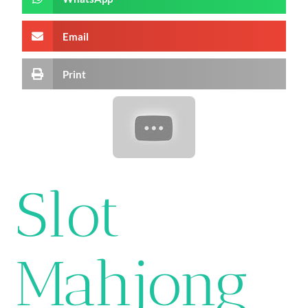
Email
Print
Slot
Mahjong