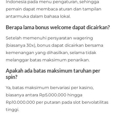
Indonesia pada menu pengaturan, sehingga
pemain dapat membaca aturan dan tampilan
antarmuka dalam bahasa lokal.
Berapa lama bonus welcome dapat dicairkan?
Setelah memenuhi persyaratan wagering
(biasanya 30x), bonus dapat dicairkan bersama
kemenangan yang dihasilkan, selama tidak
melanggar batas maksimum penarikan.
Apakah ada batas maksimum taruhan per
spin?
Ya, batas maksimum bervariasi per kasino,
biasanya antara Rp5.000.000 hingga
Rp10.000.000 per putaran pada slot bervolatilitas
tinggi.