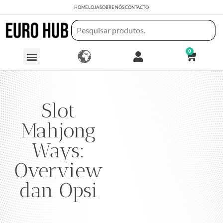
HOME
LOJA
SOBRE NÓS
CONTACTO
0
Slot
Mahjong
Ways:
Overview
dan Opsi