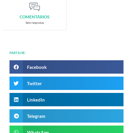
COMENTÁRIOS
Sem respostas
PARTILHE:
Facebook
Twitter
LinkedIn
Telegram
WhatsApp