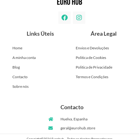
Links Úteis
Área Legal
Home
Envios e Devoluções
A minha conta
Politica de Cookies
Blog
Politica de Privacidade
Contacto
Termos e Condições
Sobre nós
Contacto
Huelva, Espanha
geral@eurohub.store
Copyright©2024 Eurohub – Todos os direitos Reservados por