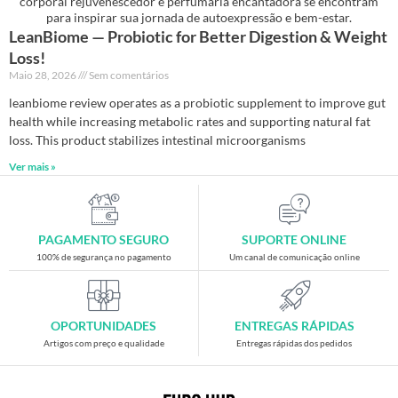
corporal rejuvenescedor e perfumaria encantadora se encontram
para inspirar sua jornada de autoexpressão e bem-estar.
LeanBiome — Probiotic for Better Digestion & Weight
Loss!
Maio 28, 2026
Sem comentários
leanbiome review operates as a probiotic supplement to improve gut
health while increasing metabolic rates and supporting natural fat
loss. This product stabilizes intestinal microorganisms
Ver mais »
PAGAMENTO SEGURO
SUPORTE ONLINE
100% de segurança no pagamento
Um canal de comunicação online
OPORTUNIDADES
ENTREGAS RÁPIDAS
Artigos com preço e qualidade
Entregas rápidas dos pedidos