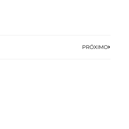
PRÓXIMO