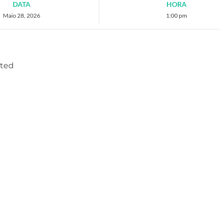
DATA
HORA
Maio 28, 2026
1:00 pm
ated