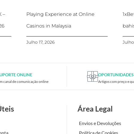
 –
Playing Experience at Online
1xBe
26
Casinos in Malaysia
bahi
Julho 17, 2026
Julho
UPORTE ONLINE
OPORTUNIDADES
m canal de comunicação online
Artigos com preço e qu
Úteis
Área Legal
Envios e Devoluções
onta
Politica de Cookies