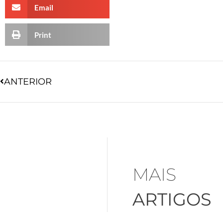
Email
Print
ANTERIOR
MAIS
ARTIGOS